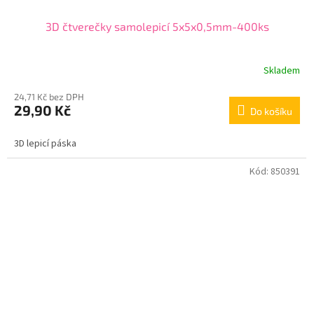
3D čtverečky samolepicí 5x5x0,5mm-400ks
Skladem
24,71 Kč bez DPH
29,90 Kč
Do košíku
3D lepicí páska
Kód:
850391