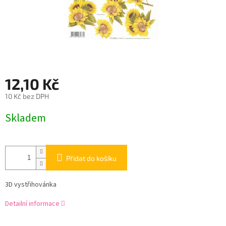
12,10 Kč
10 Kč bez DPH
Měrná
Skladem
cena:
Přidat do košíku
3D vystřihovánka
Detailní informace