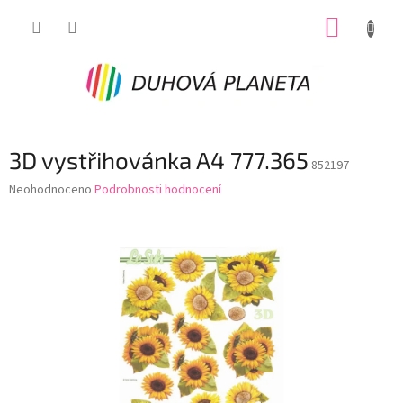
Přejít
NÁKUP
na
obsah
KOŠÍK
3D vystřihovánka A4 777.365
852197
Průměrné
Neohodnoceno
Podrobnosti hodnocení
hodnocení
produktu
je
0,0
z
5
hvězdiček.