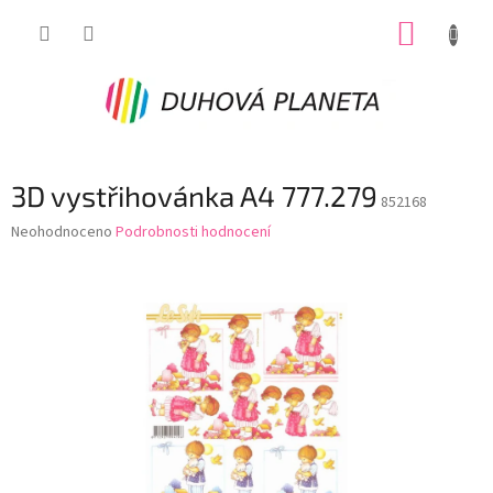
Přejít
NÁKUP
na
obsah
KOŠÍK
3D vystřihovánka A4 777.279
852168
Průměrné
Neohodnoceno
Podrobnosti hodnocení
hodnocení
produktu
je
0,0
z
5
hvězdiček.