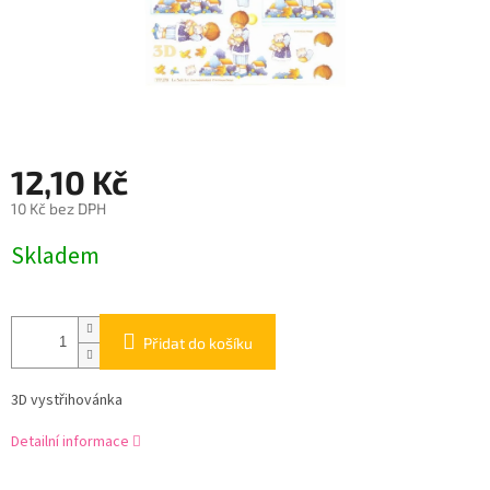
12,10 Kč
10 Kč bez DPH
Měrná
Skladem
cena:
Přidat do košíku
3D vystřihovánka
Detailní informace