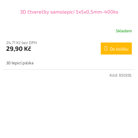
3D čtverečky samolepicí 5x5x0,5mm-400ks
Skladem
24,71 Kč bez DPH
29,90 Kč
Do košíku
3D lepicí páska
Kód:
850391