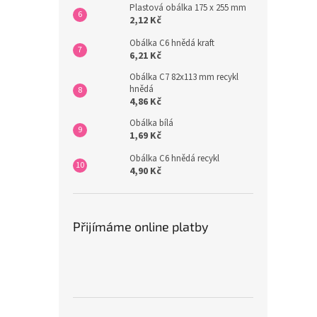
Plastová obálka 175 x 255 mm
2,12 Kč
Obálka C6 hnědá kraft
6,21 Kč
Obálka C7 82x113 mm recykl
hnědá
4,86 Kč
Obálka bílá
1,69 Kč
Obálka C6 hnědá recykl
4,90 Kč
Přijímáme online platby