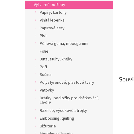
n
Výtvarné potřeby
e
Papíry, kartony
l
Vlnitá lepenka
Papírové sety
Plst
Pěnová guma, moosgummi
Folie
Juta, stuhy, krajky
Peří
Sušina
Souvi
Polystyrenové, plastové tvary
Vatovky
Drátky, podložky pro drátkování,
kleště
Raznice, výsekové strojky
Embossing, quilling
Bižuterie