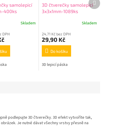
ečky samolepicí
3D čtverečky samolepicí
produkt
m-400ks
3x3x1mm-1089ks
Skladem
Skladem
ez DPH
24,71 Kč bez DPH
Kč
29,90 Kč
šíku
Do košíku
áska
3D lepicí páska
upně podlepujte 3D čtverečky. 3D efekt vytvoříte tak,
 obrázek. Je nutné dávat všechny vrstvy přesně na