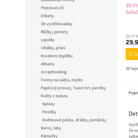
Modelovací hmoty
3D čt
Plastové oči
5x5x
Etikety
3D vystřihovánky
Nůžky, pinzety
24,71 
Lepidla
29,
Obálky, přání
D
Kreativní doplňky
Albumy
3D lep
Scrapbooking
Formy na sádru, mýdlo
Papírový provaz, Twist Art, pestíky
Popi
Květy z nylonu
Nylony
Pestíky
Det
Květinové pásky, drátky, pomůcky
Vyst
Barvy, laky
že n
Rámečky
sebe