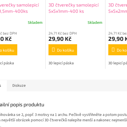
verečky samolepicí
3D čtverečky samolepicí
3D čtver
0,5mm-400ks
5x5x1mm-400 ks
5x5x2m
Skladem
Skladem
Kč bez DPH
24,71 Kč bez DPH
24,71 Kč b
90 Kč
29,90 Kč
29,90 
o košíku
Do košíku
Do ko
icí páska
3D lepicí páska
3D lepicí p
s
Diskuze
ailní popis produktu
řihovánka se 2, popř. 3 motivy na 1 archu. Pečlivě vystřihněte a potom post
a největší obrázek pomocí 3D čtverečků nalepíte menší a nakonec nejmenší
.