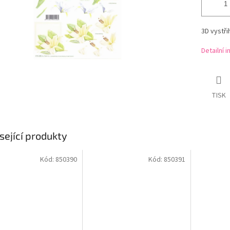
3D vystř
Detailní 
TISK
sející produkty
Kód:
850390
Kód:
850391