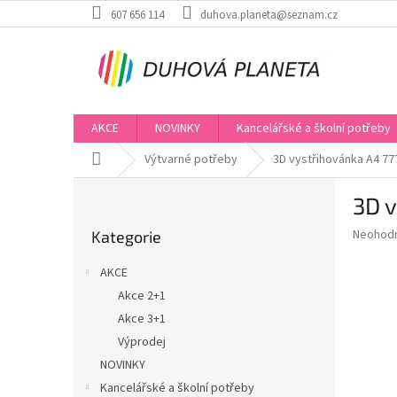
Přejít
607 656 114
duhova.planeta@seznam.cz
na
obsah
AKCE
NOVINKY
Kancelářské a školní potřeby
Domů
Výtvarné potřeby
3D vystřihovánka A4 77
P
3D v
o
Přeskočit
s
Průměr
Neohod
Kategorie
kategorie
t
hodnoce
r
produkt
AKCE
a
je
Akce 2+1
0,0
n
z
Akce 3+1
n
5
í
Výprodej
hvězdič
p
NOVINKY
a
Kancelářské a školní potřeby