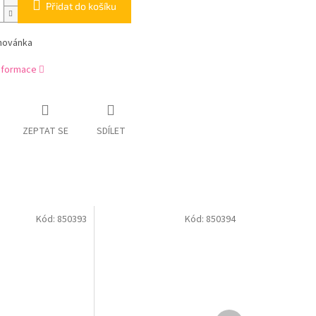
Přidat do košíku
ihovánka
informace
ZEPTAT SE
SDÍLET
Kód:
850393
Kód:
850394
Další