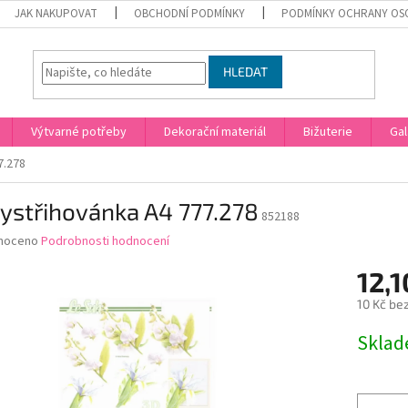
JAK NAKUPOVAT
OBCHODNÍ PODMÍNKY
PODMÍNKY OCHRANY OS
HLEDAT
Výtvarné potřeby
Dekorační materiál
Bižuterie
Gal
7.278
ystřihovánka A4 777.278
852188
né
noceno
Podrobnosti hodnocení
ní
12,1
u
10 Kč be
Měrná
Skla
cena:
ek.