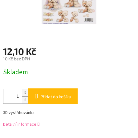
12,10 Kč
10 Kč bez DPH
Měrná
Skladem
cena:
Přidat do košíku
3D vystřihovánka
Detailní informace