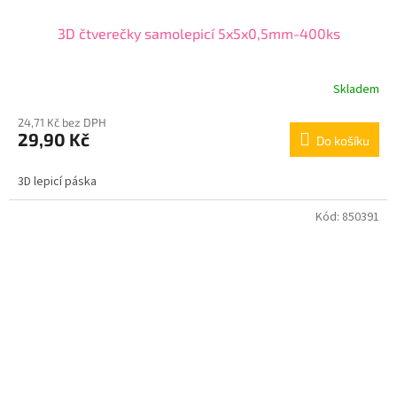
3D čtverečky samolepicí 5x5x0,5mm-400ks
Skladem
24,71 Kč bez DPH
29,90 Kč
Do košíku
3D lepicí páska
Kód:
850391