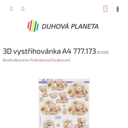
Přejít
NÁKUP
na
obsah
KOŠÍK
3D vystřihovánka A4 777.173
852005
Průměrné
Neohodnoceno
Podrobnosti hodnocení
hodnocení
produktu
je
0,0
z
5
hvězdiček.