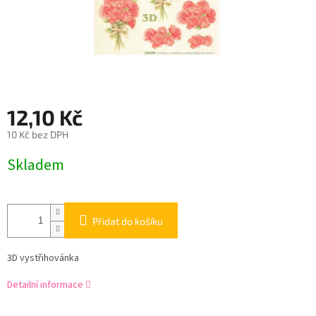
12,10 Kč
10 Kč bez DPH
Měrná
Skladem
cena:
Přidat do košíku
3D vystřihovánka
Detailní informace