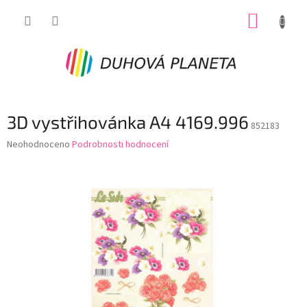
Přejít
NÁKUP
na
obsah
KOŠÍK
3D vystřihovánka A4 4169.996
852183
Průměrné
Neohodnoceno
Podrobnosti hodnocení
hodnocení
produktu
je
0,0
z
5
hvězdiček.