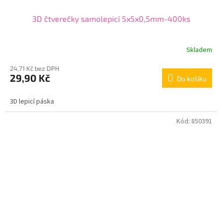
3D čtverečky samolepicí 5x5x0,5mm-400ks
Skladem
24,71 Kč bez DPH
29,90 Kč
Do košíku
3D lepicí páska
Kód:
850391