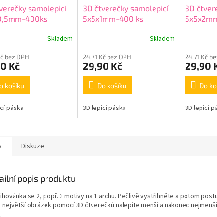
verečky samolepicí
3D čtverečky samolepicí
3D čtver
0,5mm-400ks
5x5x1mm-400 ks
5x5x2m
Skladem
Skladem
Kč bez DPH
24,71 Kč bez DPH
24,71 Kč b
90 Kč
29,90 Kč
29,90 
o košíku
Do košíku
Do ko
icí páska
3D lepicí páska
3D lepicí p
s
Diskuze
ailní popis produktu
řihovánka se 2, popř. 3 motivy na 1 archu. Pečlivě vystřihněte a potom post
a největší obrázek pomocí 3D čtverečků nalepíte menší a nakonec nejmenší
.