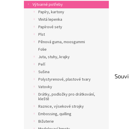
n
Výtvarné potřeby
e
Papíry, kartony
l
Vlnitá lepenka
Papírové sety
Plst
Pěnová guma, moosgummi
Folie
Juta, stuhy, krajky
Peří
Sušina
Souvi
Polystyrenové, plastové tvary
Vatovky
Drátky, podložky pro drátkování,
kleště
Raznice, výsekové strojky
Embossing, quilling
Bižuterie