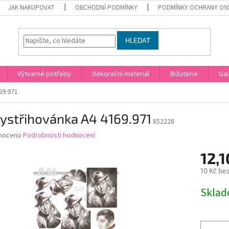
JAK NAKUPOVAT
OBCHODNÍ PODMÍNKY
PODMÍNKY OCHRANY OS
HLEDAT
Výtvarné potřeby
Dekorační materiál
Bižuterie
Gal
69.971
ystřihovánka A4 4169.971
852228
né
noceno
Podrobnosti hodnocení
ní
12,1
u
10 Kč be
Měrná
Skla
cena:
ek.