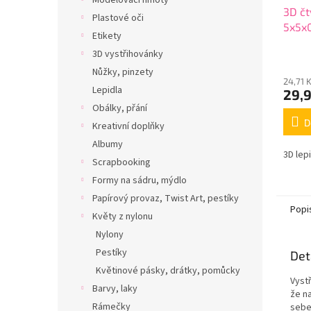
Modelovací hmoty
3D čt
Plastové oči
5x5x
Etikety
3D vystřihovánky
Nůžky, pinzety
24,71 
Lepidla
29,
Obálky, přání
D
Kreativní doplňky
Albumy
3D lep
Scrapbooking
Formy na sádru, mýdlo
Papírový provaz, Twist Art, pestíky
Popi
Květy z nylonu
Nylony
Pestíky
Det
Květinové pásky, drátky, pomůcky
Vyst
Barvy, laky
že n
Rámečky
sebe