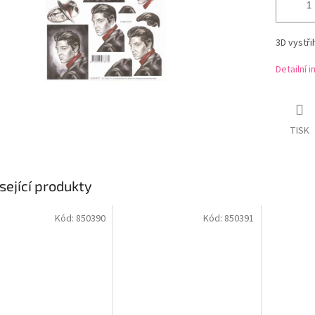
3D vystř
Detailní 
TISK
sející produkty
Kód:
850390
Kód:
850391