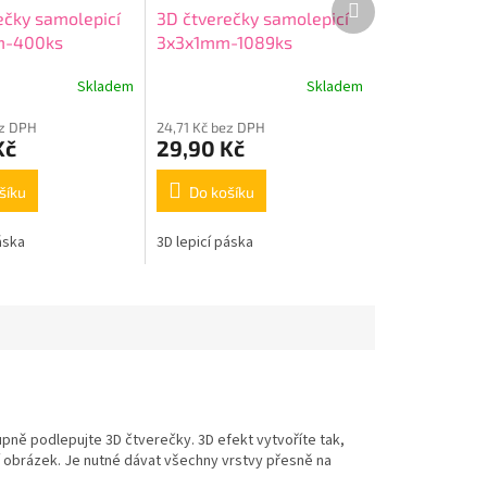
ečky samolepicí
3D čtverečky samolepicí
produkt
m-400ks
3x3x1mm-1089ks
Skladem
Skladem
ez DPH
24,71 Kč bez DPH
Kč
29,90 Kč
šíku
Do košíku
áska
3D lepicí páska
upně podlepujte 3D čtverečky. 3D efekt vytvoříte tak,
 obrázek. Je nutné dávat všechny vrstvy přesně na