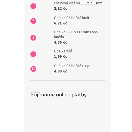
Plastová obálka 175 x 255 mm
2,12 Kč
Obálka C6 hnědá kraft
6,21 Kč
Obálka C7 82x113 mm recykl
hnědá
4,86 Kč
Obálka bílá
1,69 Kč
Obálka C6 hnědá recykl
4,90 Kč
Přijímáme online platby