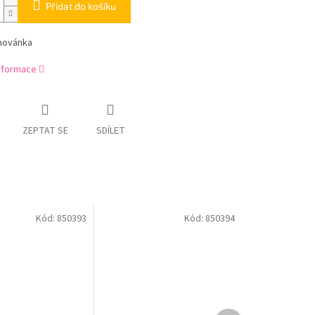
Přidat do košíku
ihovánka
informace
ZEPTAT SE
SDÍLET
Kód:
850393
Kód:
850394
Další