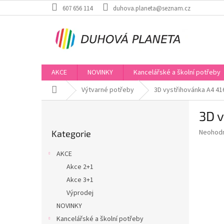
Přejít
607 656 114
duhova.planeta@seznam.cz
na
obsah
AKCE
NOVINKY
Kancelářské a školní potřeby
Domů
Výtvarné potřeby
3D vystřihovánka A4 41
P
3D v
o
Přeskočit
s
Průměr
Neohod
Kategorie
kategorie
t
hodnoce
r
produkt
AKCE
a
je
Akce 2+1
0,0
n
z
Akce 3+1
n
5
í
Výprodej
hvězdič
p
NOVINKY
a
Kancelářské a školní potřeby