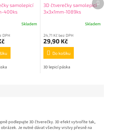
ečky samolepicí
3D čtverečky samolepicí
produkt
m-400ks
3x3x1mm-1089ks
Skladem
Skladem
ez DPH
24,71 Kč bez DPH
Kč
29,90 Kč
šíku
Do košíku
áska
3D lepicí páska
upně podlepujte 3D čtverečky. 3D efekt vytvoříte tak,
 obrázek. Je nutné dávat všechny vrstvy přesně na