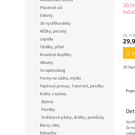
Modelovací hmoty
3D čt
Plastové oči
5x5x
Etikety
3D vystřihovánky
Nůžky, pinzety
24,71 
Lepidla
29,
Obálky, přání
D
Kreativní doplňky
Albumy
3D lep
Scrapbooking
Formy na sádru, mýdlo
Papírový provaz, Twist Art, pestíky
Popi
Květy z nylonu
Nylony
Pestíky
Det
Květinové pásky, drátky, pomůcky
Vyst
Barvy, laky
že n
Rámečky
sebe