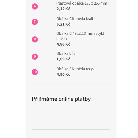
Plastová obálka 175 x 255 mm
2,12 Kč
Obálka C6 hnědá kraft
6,21 Kč
Obálka C7 82x113 mm recykl
hnědá
4,86 Kč
Obálka bílá
1,69 Kč
Obálka C6 hnědá recykl
4,90 Kč
Přijímáme online platby