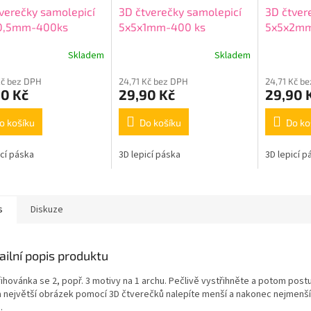
verečky samolepicí
3D čtverečky samolepicí
3D čtver
0,5mm-400ks
5x5x1mm-400 ks
5x5x2m
Skladem
Skladem
Kč bez DPH
24,71 Kč bez DPH
24,71 Kč b
90 Kč
29,90 Kč
29,90 
o košíku
Do košíku
Do ko
icí páska
3D lepicí páska
3D lepicí p
s
Diskuze
ailní popis produktu
řihovánka se 2, popř. 3 motivy na 1 archu. Pečlivě vystřihněte a potom post
a největší obrázek pomocí 3D čtverečků nalepíte menší a nakonec nejmenší
.