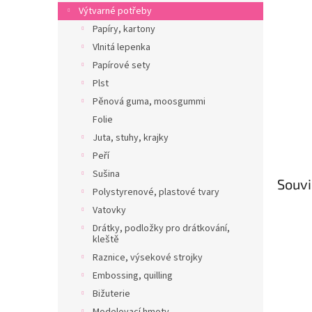
n
Výtvarné potřeby
e
Papíry, kartony
l
Vlnitá lepenka
Papírové sety
Plst
Pěnová guma, moosgummi
Folie
Juta, stuhy, krajky
Peří
Sušina
Souvi
Polystyrenové, plastové tvary
Vatovky
Drátky, podložky pro drátkování,
kleště
Raznice, výsekové strojky
Embossing, quilling
Bižuterie