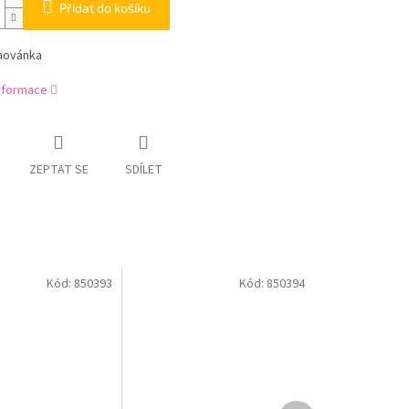
Přidat do košíku
ihovánka
informace
ZEPTAT SE
SDÍLET
Kód:
850393
Kód:
850394
Další