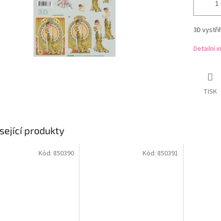
3D vystř
Detailní 
TISK
sející produkty
Kód:
850390
Kód:
850391