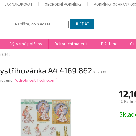
JAK NAKUPOVAT
OBCHODNÍ PODMÍNKY
PODMÍNKY OCHRANY OS
HLEDAT
Výtvarné potřeby
Dekorační materiál
Bižuterie
Gal
69.862
vystřihovánka A4 4169.862
852030
né
noceno
Podrobnosti hodnocení
ní
12,1
u
10 Kč be
Měrná
Skla
cena:
ek.