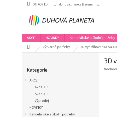
Přejít
607 656 114
duhova.planeta@seznam.cz
na
obsah
AKCE
NOVINKY
Kancelářské a školní potřeby
Domů
Výtvarné potřeby
3D vystřihovánka A4 41
P
3D 
o
Přeskočit
s
Průměr
Neohod
Kategorie
kategorie
t
hodnoce
r
produkt
AKCE
a
je
Akce 2+1
0,0
n
z
Akce 3+1
n
5
í
Výprodej
hvězdič
p
NOVINKY
a
Kancelářské a školní potřeby