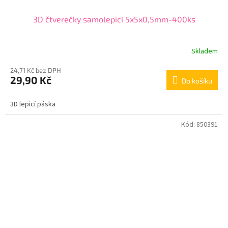
3D čtverečky samolepicí 5x5x0,5mm-400ks
Skladem
24,71 Kč bez DPH
29,90 Kč
Do košíku
3D lepicí páska
Kód:
850391