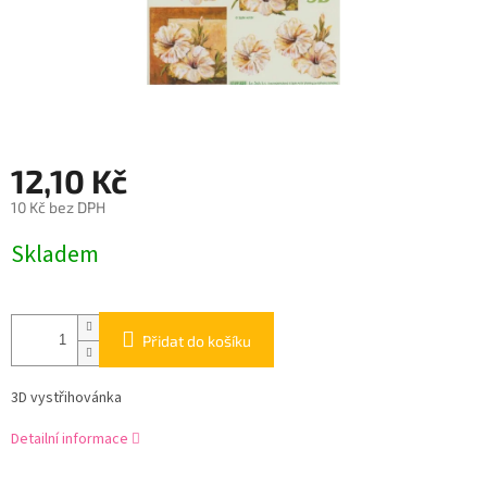
12,10 Kč
10 Kč bez DPH
Měrná
Skladem
cena:
Přidat do košíku
3D vystřihovánka
Detailní informace