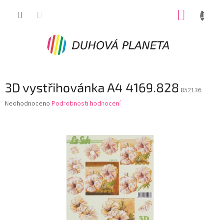
Přejít
NÁKUP
na
obsah
KOŠÍK
3D vystřihovánka A4 4169.828
852136
Průměrné
Neohodnoceno
Podrobnosti hodnocení
hodnocení
produktu
je
0,0
z
5
hvězdiček.