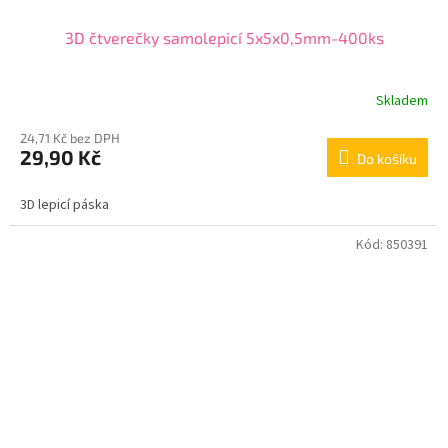
3D čtverečky samolepicí 5x5x0,5mm-400ks
Skladem
24,71 Kč bez DPH
29,90 Kč
Do košíku
3D lepicí páska
Kód:
850391