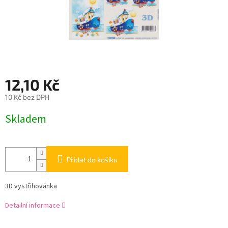
12,10 Kč
10 Kč bez DPH
Měrná
Skladem
cena:
Přidat do košíku
3D vystřihovánka
Detailní informace