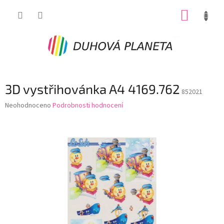
Přejít
NÁKUP
na
obsah
KOŠÍK
3D vystřihovánka A4 4169.762
852021
Průměrné
Neohodnoceno
Podrobnosti hodnocení
hodnocení
produktu
je
0,0
z
5
hvězdiček.