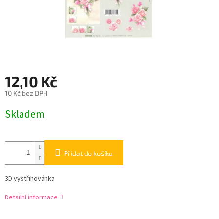
12,10 Kč
10 Kč bez DPH
Měrná
Skladem
cena:
Přidat do košíku
3D vystřihovánka
Detailní informace