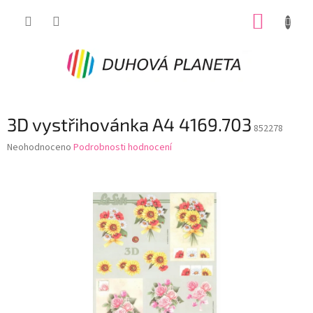
Přejít
NÁKUP
na
obsah
KOŠÍK
3D vystřihovánka A4 4169.703
852278
Průměrné
Neohodnoceno
Podrobnosti hodnocení
hodnocení
produktu
je
0,0
z
5
hvězdiček.