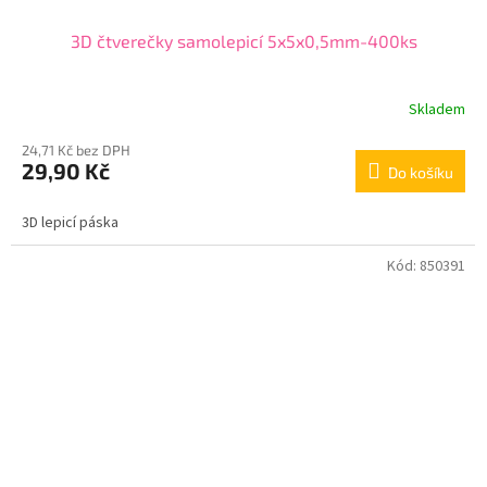
3D čtverečky samolepicí 5x5x0,5mm-400ks
Skladem
24,71 Kč bez DPH
29,90 Kč
Do košíku
3D lepicí páska
Kód:
850391