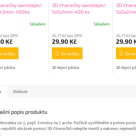
verečky samolepicí
3D čtverečky samolepicí
3D čtver
0,5mm-400ks
5x5x1mm-400 ks
5x5x2m
Skladem
Skladem
Kč bez DPH
24,71 Kč bez DPH
24,71 Kč b
90 Kč
29,90 Kč
29,90 
o košíku
Do košíku
Do ko
icí páska
3D lepicí páska
3D lepicí p
s
Diskuze
ailní popis produktu
řihovánka se 2, popř. 3 motivy na 1 archu. Pečlivě vystřihněte a potom post
a největší obrázek pomocí 3D čtverečků nalepíte menší a nakonec nejmenší
.