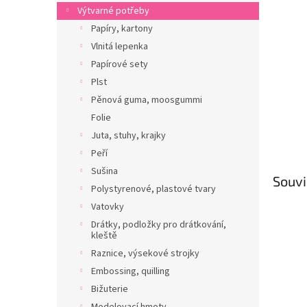
n
Výtvarné potřeby
e
Papíry, kartony
l
Vlnitá lepenka
Papírové sety
Plst
Pěnová guma, moosgummi
Folie
Juta, stuhy, krajky
Peří
Sušina
Souvi
Polystyrenové, plastové tvary
Vatovky
Drátky, podložky pro drátkování,
kleště
Raznice, výsekové strojky
Embossing, quilling
Bižuterie