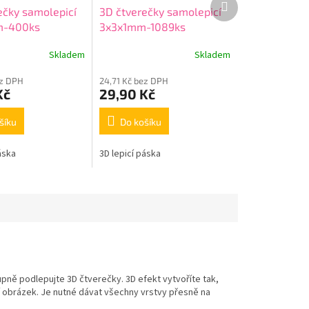
ečky samolepicí
3D čtverečky samolepicí
produkt
m-400ks
3x3x1mm-1089ks
Skladem
Skladem
ez DPH
24,71 Kč bez DPH
Kč
29,90 Kč
šíku
Do košíku
áska
3D lepicí páska
upně podlepujte 3D čtverečky. 3D efekt vytvoříte tak,
 obrázek. Je nutné dávat všechny vrstvy přesně na