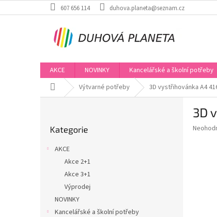
Přejít
607 656 114
duhova.planeta@seznam.cz
na
obsah
AKCE
NOVINKY
Kancelářské a školní potřeby
Domů
Výtvarné potřeby
3D vystřihovánka A4 41
P
3D 
o
Přeskočit
s
Průměr
Neohod
Kategorie
kategorie
t
hodnoce
r
produkt
AKCE
a
je
Akce 2+1
0,0
n
z
Akce 3+1
n
5
í
Výprodej
hvězdič
p
NOVINKY
a
Kancelářské a školní potřeby