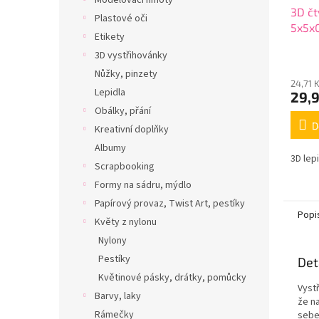
Modelovací hmoty
3D čt
Plastové oči
5x5x
Etikety
3D vystřihovánky
Nůžky, pinzety
24,71 
Lepidla
29,
Obálky, přání
D
Kreativní doplňky
Albumy
3D lep
Scrapbooking
Formy na sádru, mýdlo
Papírový provaz, Twist Art, pestíky
Popi
Květy z nylonu
Nylony
Pestíky
Det
Květinové pásky, drátky, pomůcky
Vyst
Barvy, laky
že n
Rámečky
sebe