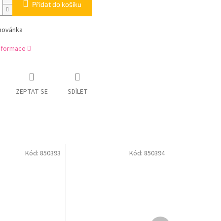
Přidat do košíku
ihovánka
informace
ZEPTAT SE
SDÍLET
Kód:
850393
Kód:
850394
Další