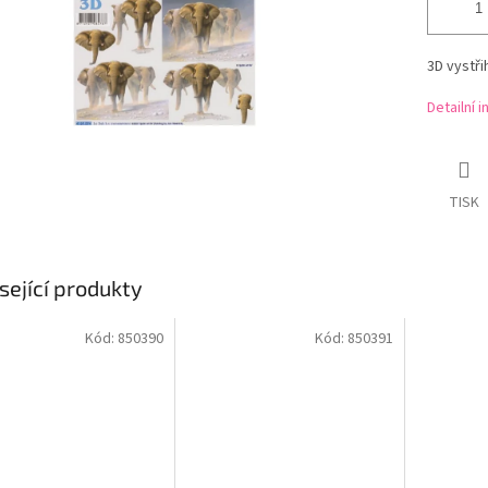
3D vystř
Detailní 
TISK
sející produkty
Kód:
850390
Kód:
850391