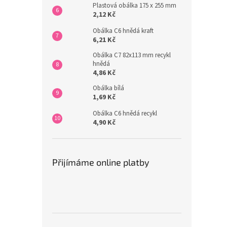
Plastová obálka 175 x 255 mm
2,12 Kč
Obálka C6 hnědá kraft
6,21 Kč
Obálka C7 82x113 mm recykl
hnědá
4,86 Kč
Obálka bílá
1,69 Kč
Obálka C6 hnědá recykl
4,90 Kč
Přijímáme online platby