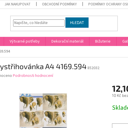
JAK NAKUPOVAT
OBCHODNÍ PODMÍNKY
PODMÍNKY OCHRANY OS
HLEDAT
Výtvarné potřeby
Dekorační materiál
Bižuterie
Gal
69.594
vystřihovánka A4 4169.594
852032
né
noceno
Podrobnosti hodnocení
ní
12,1
u
10 Kč be
Měrná
Skla
cena:
ek.