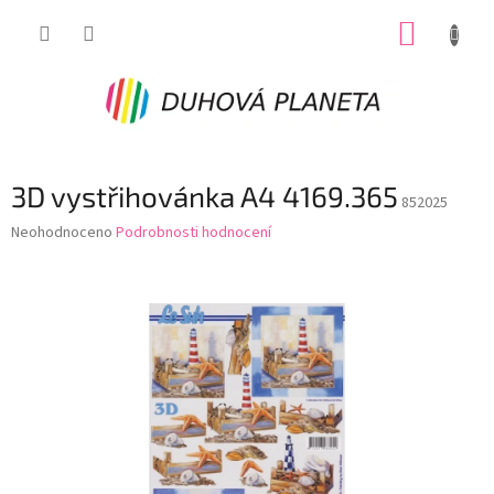
Přejít
NÁKUP
na
obsah
KOŠÍK
3D vystřihovánka A4 4169.365
852025
Průměrné
Neohodnoceno
Podrobnosti hodnocení
hodnocení
produktu
je
0,0
z
5
hvězdiček.