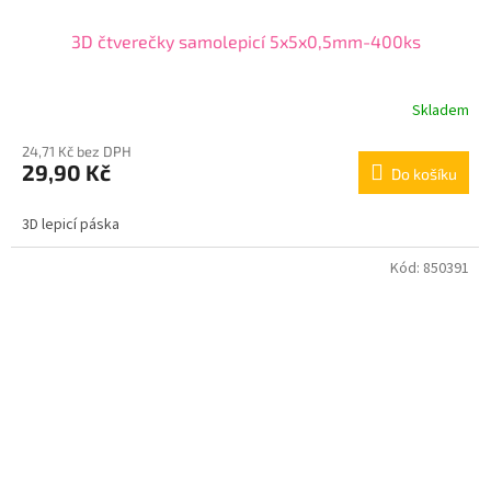
3D čtverečky samolepicí 5x5x0,5mm-400ks
Skladem
24,71 Kč bez DPH
29,90 Kč
Do košíku
3D lepicí páska
Kód:
850391