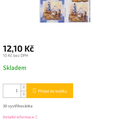
12,10 Kč
10 Kč bez DPH
Měrná
Skladem
cena:
Přidat do košíku
3D vystřihovánka
Detailní informace