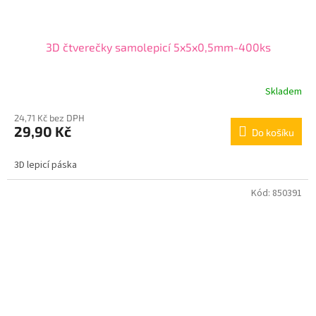
3D čtverečky samolepicí 5x5x0,5mm-400ks
Skladem
24,71 Kč bez DPH
29,90 Kč
Do košíku
3D lepicí páska
Kód:
850391