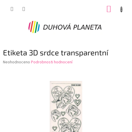
Přejít
NÁKUP
na
obsah
KOŠÍK
Etiketa 3D srdce transparentní
Průměrné
Neohodnoceno
Podrobnosti hodnocení
hodnocení
produktu
je
0,0
z
5
hvězdiček.