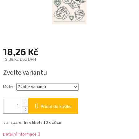
18,26 Kč
15,09 Kč bez DPH
Měrná
Zvolte variantu
cena:
Motiv
Přidat do košíku
transparentní etiketa 10 x 23 cm
Detailní informace