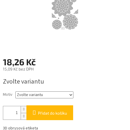
18,26 Kč
15,09 Kč bez DPH
Měrná
Zvolte variantu
cena:
Motiv
Přidat do košíku
3D obrysová etiketa