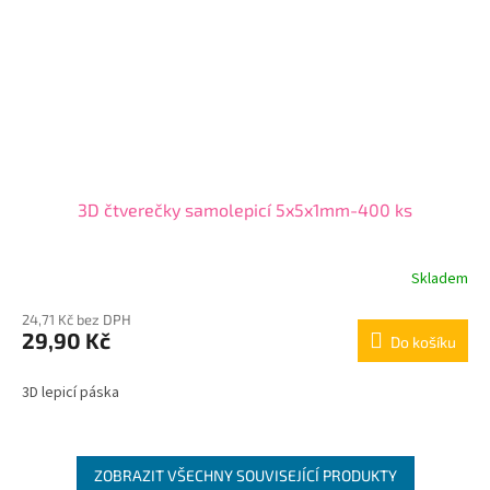
3D čtverečky samolepicí 5x5x1mm-400 ks
Skladem
24,71 Kč bez DPH
29,90 Kč
Do košíku
3D lepicí páska
ZOBRAZIT VŠECHNY SOUVISEJÍCÍ PRODUKTY