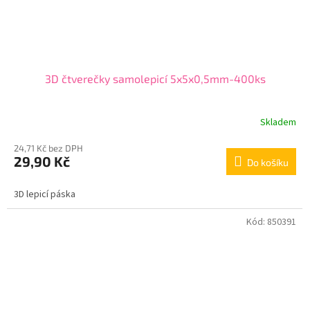
3D čtverečky samolepicí 5x5x0,5mm-400ks
Skladem
24,71 Kč bez DPH
29,90 Kč
Do košíku
3D lepicí páska
Kód:
850391