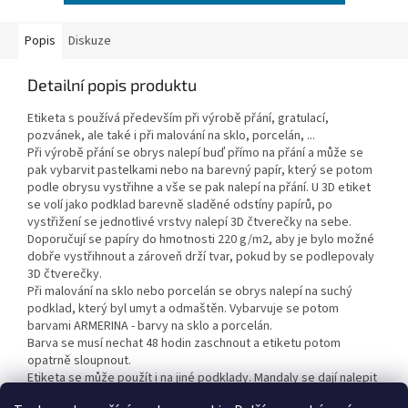
Popis
Diskuze
Detailní popis produktu
Etiketa s používá především při výrobě přání, gratulací,
pozvánek, ale také i při malování na sklo, porcelán, ...
Při výrobě přání se obrys nalepí buď přímo na přání a může se
pak vybarvit pastelkami nebo na barevný papír, který se potom
podle obrysu vystřihne a vše se pak nalepí na přání. U 3D etiket
se volí jako podklad barevně sladěné odstíny papírů, po
vystřižení se jednotlivé vrstvy nalepí 3D čtverečky na sebe.
Doporučují se papíry do hmotnosti 220 g/m2, aby je bylo možné
dobře vystřihnout a zároveň drží tvar, pokud by se podlepovaly
3D čtverečky.
Při malování na sklo nebo porcelán se obrys nalepí na suchý
podklad, který byl umyt a odmaštěn. Vybarvuje se potom
barvami ARMERINA - barvy na sklo a porcelán.
Barva se musí nechat 48 hodin zaschnout a etiketu potom
opatrně sloupnout.
Etiketa se může použít i na jiné podklady. Mandaly se dají nalepit
i na malířské plátno a vybarvit akrylovými barvami.