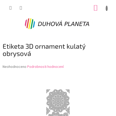
Přejít
NÁKUP
na
obsah
KOŠÍK
Etiketa 3D ornament kulatý
obrysová
Průměrné
Neohodnoceno
Podrobnosti hodnocení
hodnocení
produktu
je
0,0
z
5
hvězdiček.