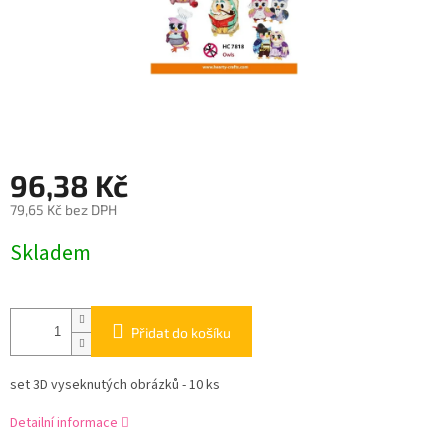
96,38 Kč
79,65 Kč bez DPH
Měrná
Skladem
cena:
Přidat do košíku
set 3D vyseknutých obrázků - 10 ks
Detailní informace