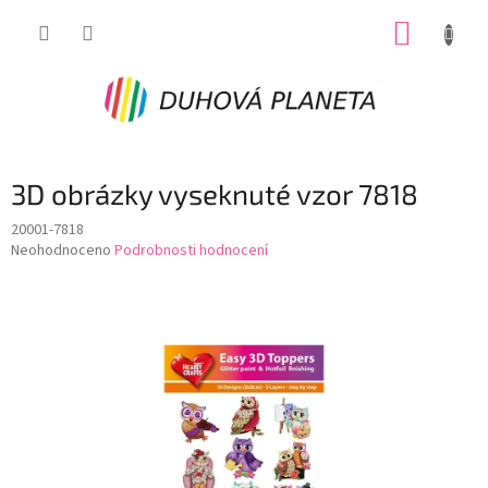
Přejít
NÁKUP
na
obsah
KOŠÍK
3D obrázky vyseknuté vzor 7818
20001-7818
Průměrné
Neohodnoceno
Podrobnosti hodnocení
hodnocení
produktu
je
0,0
z
5
hvězdiček.