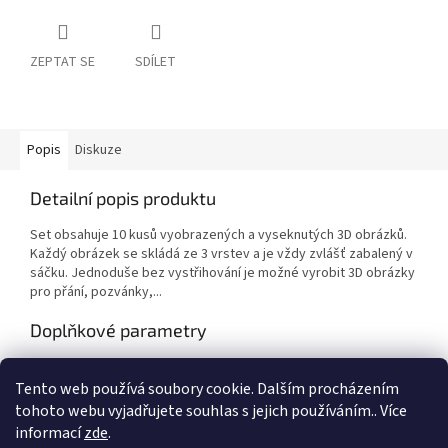
ZEPTAT SE
SDÍLET
Popis
Diskuze
Detailní popis produktu
Set obsahuje 10 kusů vyobrazených a vyseknutých 3D obrázků.
Každý obrázek se skládá ze 3 vrstev a je vždy zvlášť zabalený v
sáčku. Jednoduše bez vystřihování je možné vyrobit 3D obrázky
pro přání, pozvánky,...
Doplňkové parametry
Kategorie
:
Výtvarné potřeby
Tento web používá soubory cookie. Dalším procházením
EAN
:
8714324273324
tohoto webu vyjadřujete souhlas s jejich používáním.. Více
informací
zde
.