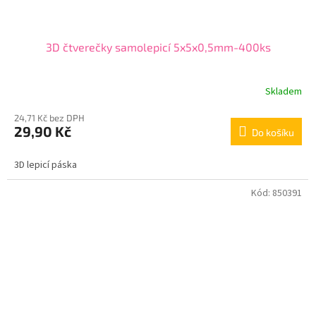
3D čtverečky samolepicí 5x5x0,5mm-400ks
Skladem
24,71 Kč bez DPH
29,90 Kč
Do košíku
3D lepicí páska
Kód:
850391