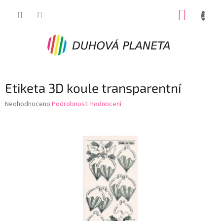
Přejít
NÁKUP
na
obsah
KOŠÍK
Etiketa 3D koule transparentní
Průměrné
Neohodnoceno
Podrobnosti hodnocení
hodnocení
produktu
je
0,0
z
5
hvězdiček.