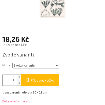
18,26 Kč
15,09 Kč bez DPH
Měrná
Zvolte variantu
cena:
Motiv
Přidat do košíku
transparentní etiketa 10 x 23 cm
Detailní informace