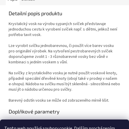
Detailní popis produktu
Krystalický vosk na výrobu sypaných svíček představuje
jednoduchou cestu k vyrobení svíček např. s dětmi, jelikož není
potřeba tavit vosk.
Lze vyrobit svíčku jednobarevnou, či použít více barev vosku
pro originální výrobek. Na vytvoření pestrobarevných svíček
doporučujeme zvolit 1 - 3 různobarevné vosky bez vůně v
kombinaci s jedním voskem s vůní.
Na svíčky z krystalického vosku je nutné použít voskové knoty,
případně speciální dřevěné knoty (obojí také v prodeji v našem
e-shopu). Nádoba na svíčku musí být skleněná - silnostěnná nebo
musí jít o nádobu určenou pro svíčky.
Barevný odstín vosku se může od zobrazeného mírně lišit.
Doplňkové parametry
Kategorie
:
Výtvarné potřeby
Tento web používá soubory cookie. Dalším procházením