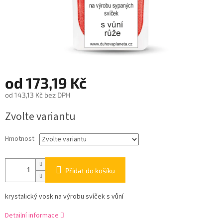
od
173,19 Kč
od
143,13 Kč
bez DPH
Měrná
Zvolte variantu
cena:
Hmotnost
Přidat do košíku
krystalický vosk na výrobu svíček s vůní
Detailní informace