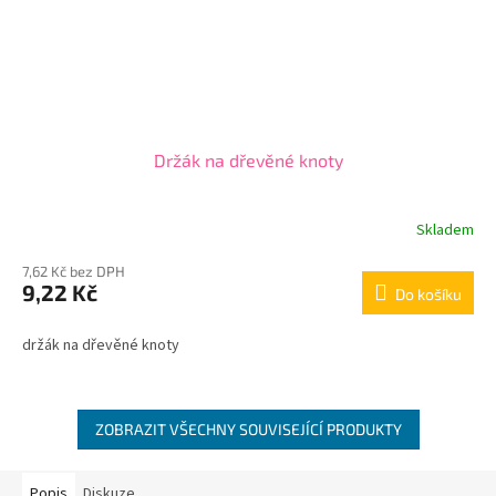
Držák na dřevěné knoty
Skladem
Průměrné
hodnocení
7,62 Kč bez DPH
produktu
9,22 Kč
je
Do košíku
3,0
z
držák na dřevěné knoty
5
hvězdiček.
ZOBRAZIT VŠECHNY SOUVISEJÍCÍ PRODUKTY
Popis
Diskuze