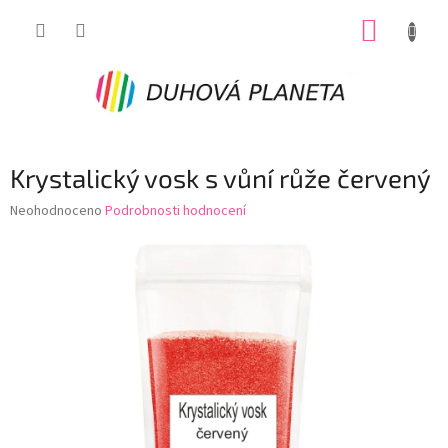
Přejít
NÁKUP
na
obsah
KOŠÍK
Krystalický vosk s vůní růže červený
Průměrné
Neohodnoceno
Podrobnosti hodnocení
hodnocení
produktu
je
0,0
z
5
hvězdiček.