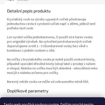
Detailní popis produktu
Krystalický vosk na výrobu sypaných svíček představuje
jednoduchou cestu k vyrobení svíček např. s dětmi, jelikož není
potřeba tavit vosk.
Lze vyrobit svíčku jednobarevnou, či použít více barev vosku
pro originální výrobek. Na vytvoření pestrobarevných svíček
doporučujeme zvolit 1 - 3 různobarevné vosky bez vůně v
kombinaci s jedním voskem s vůní.
Na svíčky z krystalického vosku je nutné použít voskové knoty,
případně speciální dřevěné knoty (obojí také v prodeji v našem
e-shopu). Nádoba na svíčku musí být skleněná - silnostěnná nebo
musí jít o nádobu určenou pro svíčky.
Barevný odstín vosku se může od zobrazeného mírně lišit.
Doplňkové parametry
Kategorie
:
Výtvarné potřeby
Tento web používá soubory cookie. Dalším procházením