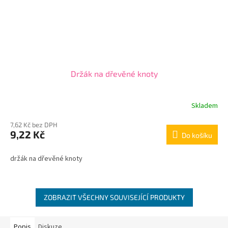
Držák na dřevěné knoty
Skladem
Průměrné
hodnocení
7,62 Kč bez DPH
produktu
9,22 Kč
je
Do košíku
3,0
z
držák na dřevěné knoty
5
hvězdiček.
ZOBRAZIT VŠECHNY SOUVISEJÍCÍ PRODUKTY
Popis
Diskuze