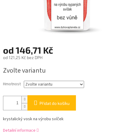
od
146,71 Kč
od
121,25 Kč
bez DPH
Měrná
Zvolte variantu
cena:
Hmotnost
Přidat do košíku
krystalický vosk na výrobu svíček
Detailní informace