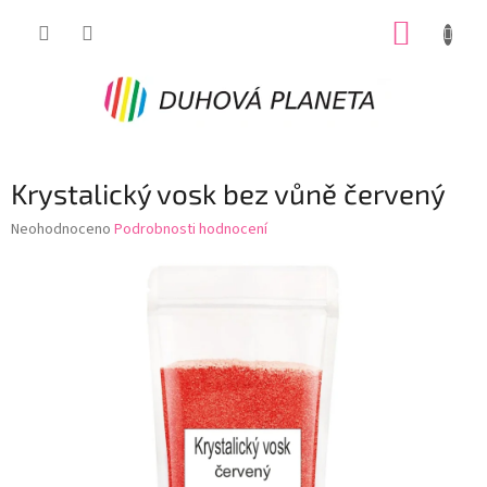
Přejít
NÁKUP
na
obsah
KOŠÍK
Krystalický vosk bez vůně červený
Průměrné
Neohodnoceno
Podrobnosti hodnocení
hodnocení
produktu
je
0,0
z
5
hvězdiček.