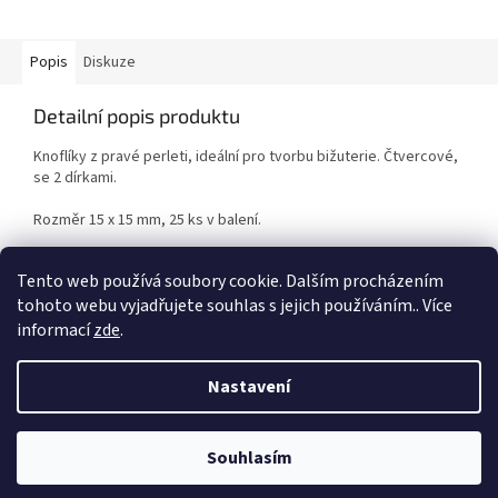
Popis
Diskuze
Detailní popis produktu
Knoflíky z pravé perleti, ideální pro tvorbu bižuterie. Čtvercové,
se 2 dírkami.
Rozměr 15 x 15 mm, 25 ks v balení.
Pouze do vyprodání zásob.
Tento web používá soubory cookie. Dalším procházením
tohoto webu vyjadřujete souhlas s jejich používáním.. Více
informací
zde
.
Z
á
Nastavení
Vytvořil Shoptet
p
a
t
Souhlasím
Copyright 2026
Duhová planeta
. Všechna práva vyhrazena.
í
VÍTEJTE NA NAŠEM NOVÉM ESHOPU