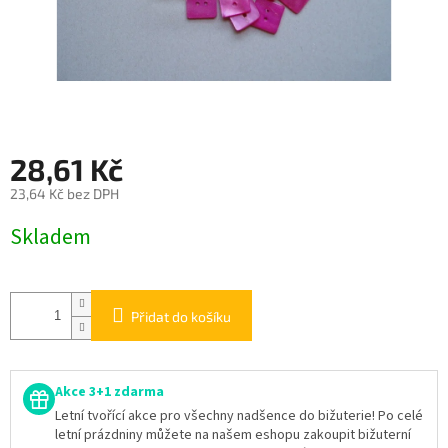
28,61 Kč
23,64 Kč bez DPH
Měrná
Skladem
cena:
Přidat do košíku
Akce 3+1 zdarma
Letní tvořící akce pro všechny nadšence do bižuterie! Po celé
letní prázdniny můžete na našem eshopu zakoupit bižuterní