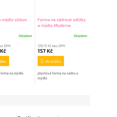
 mýdlo silikon
Forma na sádrové odlitky
a mýdlo Moderna
Skladem
Skladem
bez DPH
129,75 Kč bez DPH
 Kč
157 Kč
šíku
Do košíku
 forma na mýdlo
plastová forma na sádru a
mýdlo