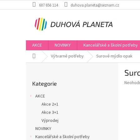
Přejít
607 656 114
duhova.planeta@seznam.cz
na
obsah
AKCE
NOVINKY
Kancelářské a školní potřeby
Domů
Výtvarné potřeby
Surové mýdlo opak
P
Sur
o
Přeskočit
s
Průměr
Neohod
Kategorie
kategorie
t
hodnoce
r
produkt
AKCE
a
je
Akce 2+1
0,0
n
z
Akce 3+1
n
5
í
Výprodej
hvězdič
p
NOVINKY
a
Kancelářské a školní potřeby