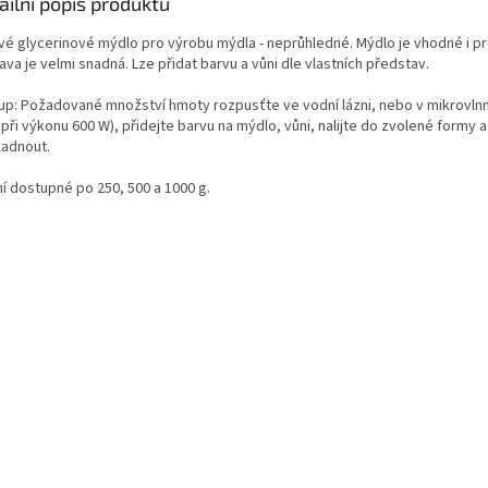
ailní popis produktu
vé glycerinové mýdlo pro výrobu mýdla - neprůhledné. Mýdlo je vhodné i pro
ava je velmi snadná. Lze přidat barvu a vůni dle vlastních představ.
up: Požadované množství hmoty rozpusťte ve vodní lázni, nebo v mikrovln
 při výkonu 600 W), přidejte barvu na mýdlo, vůni, nalijte do zvolené formy 
ladnout.
ní dostupné po 250, 500 a 1000 g.