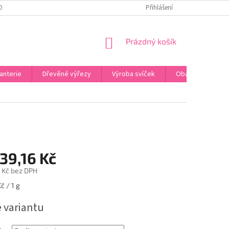
OBNÍCH ÚDAJŮ
ODSTOUPENÍ OD SMLOUVY
Přihlášení
UPLATNĚNÍ REKLAMACE
NÁKUPNÍ
Prázdný košík
KOŠÍK
anterie
Dřevěné výřezy
Výroba svíček
Obalový materiál
39,16 Kč
 Kč
bez DPH
č / 1 g
e variantu