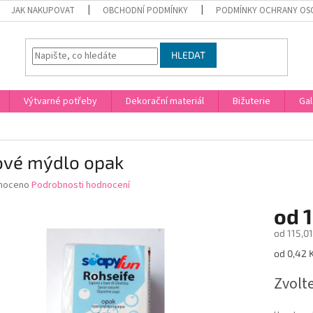
JAK NAKUPOVAT
OBCHODNÍ PODMÍNKY
PODMÍNKY OCHRANY OS
HLEDAT
Výtvarné potřeby
Dekorační materiál
Bižuterie
Gal
ové mýdlo opak
né
noceno
Podrobnosti hodnocení
ní
od
1
u
od
115,01
Měrná
od 0,42 K
cena:
ek.
Zvolt