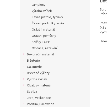
Det
Lampiony
Suro
Výroba svíček
Přípr
Tavná pistole, tyčinky
Post
Řezací podložky, nože
(45 s
Ostatní materiál
vych
Ostatní pomůcky
Bale
Knížky TOPP
Oxidace, rezavění
Dekorační materiál
Bižuterie
Galanterie
Dřevěné výřezy
Výroba svíček
Obalový materiál
Svatba
Jaro, Velikonoce
Podzim, Halloween