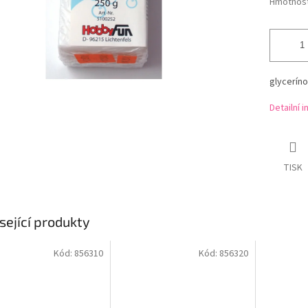
Hmotnos
glycerín
Detailní 
TISK
sející produkty
Kód:
856310
Kód:
856320