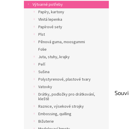
n
Výtvarné potřeby
e
Papíry, kartony
l
Vlnitá lepenka
Papírové sety
Plst
Pěnová guma, moosgummi
Folie
Juta, stuhy, krajky
Peří
Sušina
Polystyrenové, plastové tvary
Vatovky
Souvi
Drátky, podložky pro drátkování,
kleště
Raznice, výsekové strojky
Embossing, quilling
Bižuterie