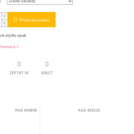
t
Přidat do košíku
ové mýdlo opak
informace
ZEPTAT SE
SDÍLET
Kód:
856808
Kód:
856220