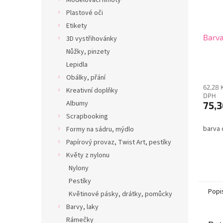
Modelovací hmoty
Plastové oči
Etikety
Barva
3D vystřihovánky
Nůžky, pinzety
Lepidla
Obálky, přání
62,28 
Kreativní doplňky
DPH
Albumy
75,3
Scrapbooking
barva 
Formy na sádru, mýdlo
Papírový provaz, Twist Art, pestíky
Květy z nylonu
Nylony
Pestíky
Popi
Květinové pásky, drátky, pomůcky
Barvy, laky
Rámečky