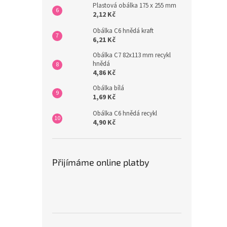
Plastová obálka 175 x 255 mm
2,12 Kč
Obálka C6 hnědá kraft
6,21 Kč
Obálka C7 82x113 mm recykl
hnědá
4,86 Kč
Obálka bílá
1,69 Kč
Obálka C6 hnědá recykl
4,90 Kč
Přijímáme online platby