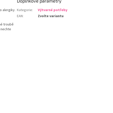
Doplňkové parametry
 alergiky.
Kategorie
:
Výtvarné potřeby
EAN
:
Zvolte variantu
né troubě
a nechte