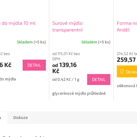
 do mýdla 10 ml
Surové mýdlo
Forma na
transparentní
Anděl
Skladem
(>5 ks)
Skladem
(>5 ks)
Kč bez
od 115,01 Kč bez
214,52 Kč 
259,57
DPH
6 Kč
139,16
od
DETAIL
Kč
Do ko
do mýdla
Měrná
od 0,42 Kč / 1 g
DETAIL
cena:
silikonová
glycerínové mýdlo průhledné
s
Diskuze