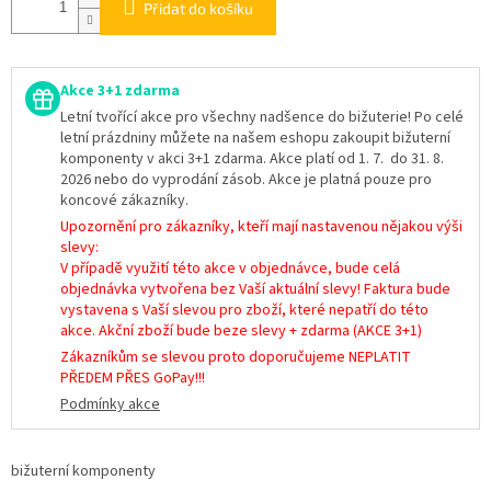
Přidat do košíku
Akce 3+1 zdarma
Letní tvořící akce pro všechny nadšence do bižuterie! Po celé
letní prázdniny můžete na našem eshopu zakoupit bižuterní
komponenty v akci 3+1 zdarma. Akce platí od 1. 7. do 31. 8.
2026 nebo do vyprodání zásob. Akce je platná pouze pro
koncové zákazníky.
Upozornění pro zákazníky, kteří mají nastavenou nějakou výši
slevy:
V případě využití této akce v objednávce, bude celá
objednávka vytvořena bez Vaší aktuální slevy! Faktura bude
vystavena s Vaší slevou pro zboží, které nepatří do této
akce. Akční zboží bude beze slevy + zdarma (AKCE 3+1)
Zákazníkům se slevou proto doporučujeme NEPLATIT
PŘEDEM PŘES GoPay!!!
Podmínky akce
bižuterní komponenty