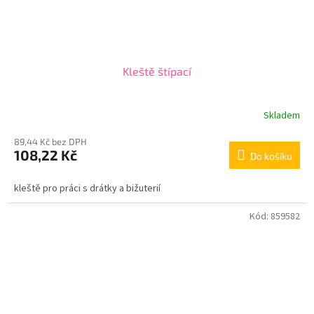
Kleště štípací
Skladem
89,44 Kč bez DPH
108,22 Kč
Do košíku
kleště pro práci s drátky a bižuterií
Kód:
859582