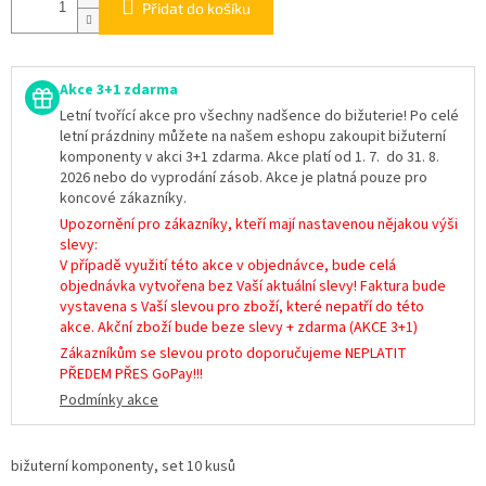
Přidat do košíku
Akce 3+1 zdarma
Letní tvořící akce pro všechny nadšence do bižuterie! Po celé
letní prázdniny můžete na našem eshopu zakoupit bižuterní
komponenty v akci 3+1 zdarma. Akce platí od 1. 7. do 31. 8.
2026 nebo do vyprodání zásob. Akce je platná pouze pro
koncové zákazníky.
Upozornění pro zákazníky, kteří mají nastavenou nějakou výši
slevy:
V případě využití této akce v objednávce, bude celá
objednávka vytvořena bez Vaší aktuální slevy! Faktura bude
vystavena s Vaší slevou pro zboží, které nepatří do této
akce. Akční zboží bude beze slevy + zdarma (AKCE 3+1)
Zákazníkům se slevou proto doporučujeme NEPLATIT
PŘEDEM PŘES GoPay!!!
Podmínky akce
bižuterní komponenty, set 10 kusů