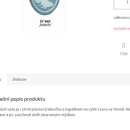
silikonov
Detailní 
TISK
s
Diskuze
ailní popis produktu
stí setu je i 10 ml plastová lahvička a kapátkem na vylití vzoru ve formě. M
em a po zaschnutí dolít obarveným mýdlem.