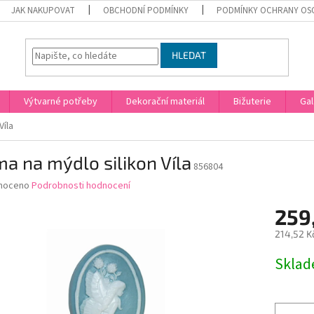
JAK NAKUPOVAT
OBCHODNÍ PODMÍNKY
PODMÍNKY OCHRANY OS
HLEDAT
Výtvarné potřeby
Dekorační materiál
Bižuterie
Gal
Víla
a na mýdlo silikon Víla
856804
né
noceno
Podrobnosti hodnocení
ní
259
u
214,52 K
Měrná
Skla
cena:
ek.