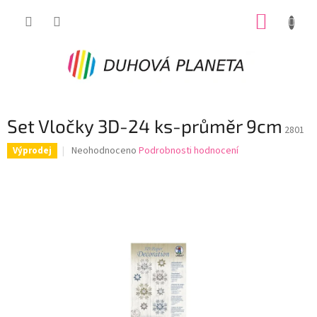
Přejít
NÁKUP
na
obsah
KOŠÍK
Set Vločky 3D-24 ks-průměr 9cm
2801
Průměrné
Neohodnoceno
Podrobnosti hodnocení
Výprodej
hodnocení
produktu
je
0,0
z
5
hvězdiček.