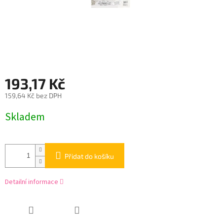
193,17 Kč
159,64 Kč bez DPH
Měrná
Skladem
cena:
Přidat do košíku
Detailní informace