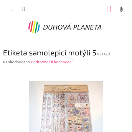
Přejít
NÁKUP
na
obsah
KOŠÍK
Etiketa samolepicí motýli 5
851420
Průměrné
Neohodnoceno
Podrobnosti hodnocení
hodnocení
produktu
je
0,0
z
5
hvězdiček.