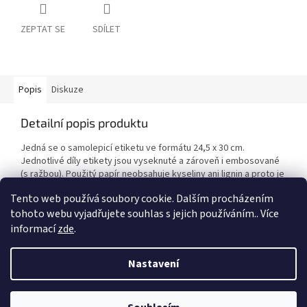
ZEPTAT SE
SDÍLET
Popis
Diskuze
Detailní popis produktu
Jedná se o samolepicí etiketu ve formátu 24,5 x 30 cm.
Jednotlivé díly etikety jsou vyseknuté a zároveň i embosované
(s ražbou). Použitý papír neobsahuje kyseliny ani lignin a proto je
tato etiketa vhodná i pro scrapbook.
Tento web používá soubory cookie. Dalším procházením
tohoto webu vyjadřujete souhlas s jejich používáním.. Více
informací
zde
.
Z
á
Nastavení
Vytvořil Shoptet
p
a
t