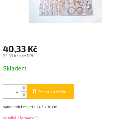
40,33 Kč
33,33 Kč bez DPH
Měrná
Skladem
cena:
Přidat do košíku
samolepicí etiketa 24,5 x 30 cm
Detailní informace