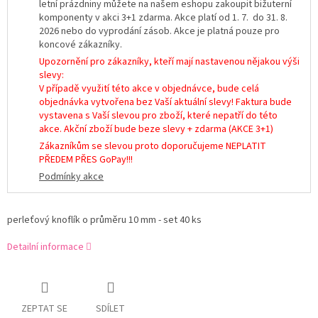
letní prázdniny můžete na našem eshopu zakoupit bižuterní
komponenty v akci 3+1 zdarma. Akce platí od 1. 7. do 31. 8.
2026 nebo do vyprodání zásob. Akce je platná pouze pro
koncové zákazníky.
Upozornění pro zákazníky, kteří mají nastavenou nějakou výši
slevy:
V případě využití této akce v objednávce, bude celá
objednávka vytvořena bez Vaší aktuální slevy! Faktura bude
vystavena s Vaší slevou pro zboží, které nepatří do této
akce. Akční zboží bude beze slevy + zdarma (AKCE 3+1)
Zákazníkům se slevou proto doporučujeme NEPLATIT
PŘEDEM PŘES GoPay!!!
Podmínky akce
perleťový knoflík o průměru 10 mm - set 40 ks
Detailní informace
ZEPTAT SE
SDÍLET