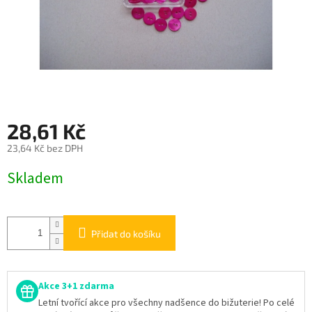
28,61 Kč
23,64 Kč bez DPH
Měrná
Skladem
cena:
Přidat do košíku
Akce 3+1 zdarma
Letní tvořící akce pro všechny nadšence do bižuterie! Po celé