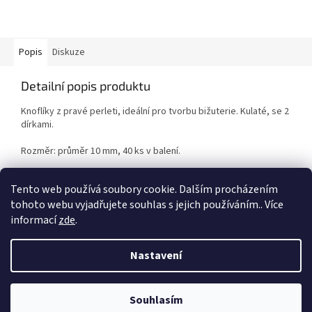
Popis
Diskuze
Detailní popis produktu
Knoflíky z pravé perleti, ideální pro tvorbu bižuterie. Kulaté, se 2
dírkami.
Rozměr: průměr 10 mm, 40 ks v balení.
Pouze do vyprodání zásob.
Tento web používá soubory cookie. Dalším procházením
tohoto webu vyjadřujete souhlas s jejich používáním.. Více
informací
zde
.
Z
á
Nastavení
Vytvořil Shoptet
p
a
t
Souhlasím
Copyright 2026
Duhová planeta
. Všechna práva vyhrazena.
í
VÍTEJTE NA NAŠEM NOVÉM ESHOPU