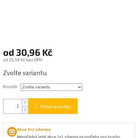
od
30,96 Kč
od
25,59 Kč
bez DPH
Měrná
Zvolte variantu
cena:
Rozměr
Přidat do košíku
Akce 2+1 zdarma
Mimořádná letní akce 2+1 zdarma na potřeby pro tvorby