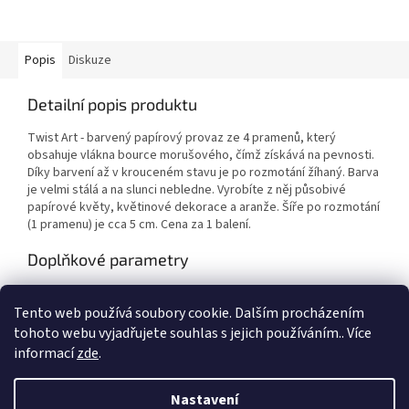
Popis
Diskuze
Detailní popis produktu
Twist Art - barvený papírový provaz ze 4 pramenů, který
obsahuje vlákna bource morušového, čímž získává na pevnosti.
Díky barvení až v krouceném stavu je po rozmotání žíhaný. Barva
je velmi stálá a na slunci nebledne. Vyrobíte z něj působivé
papírové květy, květinové dekorace a aranže. Šíře po rozmotání
(1 pramenu) je cca 5 cm. Cena za 1 balení.
Doplňkové parametry
Kategorie
:
Výtvarné potřeby
Tento web používá soubory cookie. Dalším procházením
EAN
:
Zvolte variantu
tohoto webu vyjadřujete souhlas s jejich používáním.. Více
informací
zde
.
Z
á
Nastavení
Vytvořil Shoptet
p