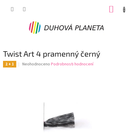
Přejít
NÁKUP
na
obsah
KOŠÍK
Twist Art 4 pramenný černý
Průměrné
Neohodnoceno
Podrobnosti hodnocení
2 + 1
hodnocení
produktu
je
0,0
z
5
hvězdiček.