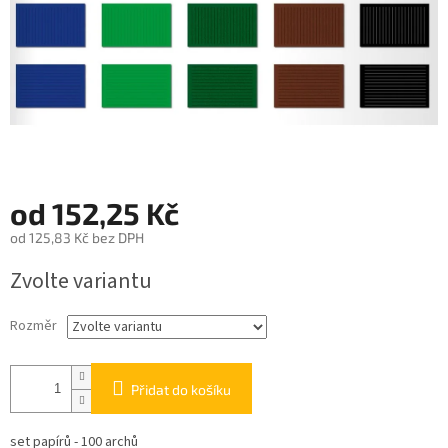
od
152,25 Kč
od
125,83 Kč
bez DPH
Měrná
Zvolte variantu
cena:
Rozměr
Přidat do košíku
set papírů - 100 archů