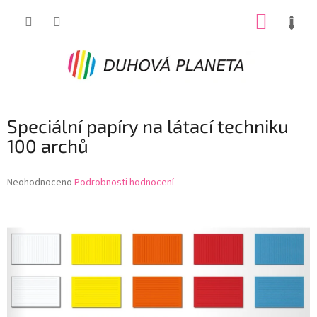
Přejít
NÁKUP
na
obsah
KOŠÍK
Speciální papíry na látací techniku
100 archů
Průměrné
Neohodnoceno
Podrobnosti hodnocení
hodnocení
produktu
je
0,0
z
5
hvězdiček.