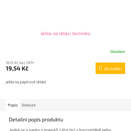
Jehla na látací techniku
Skladem
16,15 Kč bez DPH
19,54 Kč
Do košíku
jehla na papírové látání
Popis
Diskuze
Detailní popis produktu
Jedná se o papíry o gramáži 130 g/m2 s horizontálně nebo