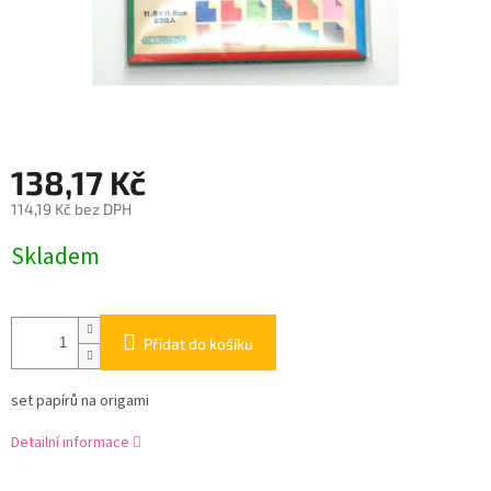
138,17 Kč
114,19 Kč bez DPH
Měrná
Skladem
cena:
Přidat do košíku
set papírů na origami
Detailní informace