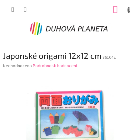
Přejít
NÁKUP
na
obsah
KOŠÍK
Japonské origami 12x12 cm
861042
Průměrné
Neohodnoceno
Podrobnosti hodnocení
hodnocení
produktu
je
0,0
z
5
hvězdiček.