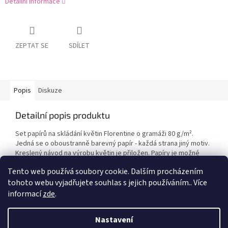
Detailní informace
ZEPTAT SE
SDÍLET
Popis
Diskuze
Detailní popis produktu
Set papírů na skládání květin Florentine o gramáži 80 g/m².
Jedná se o oboustranně barevný papír - každá strana jiný motiv.
Kreslený návod na výrobu květin je přiložen. Papíry je možné
využít i na výrobu origami.
Tento web používá soubory cookie. Dalším procházením
tohoto webu vyjadřujete souhlas s jejich používáním.. Více
informací
zde
.
Z
á
Nastavení
Vytvořil Shoptet
p