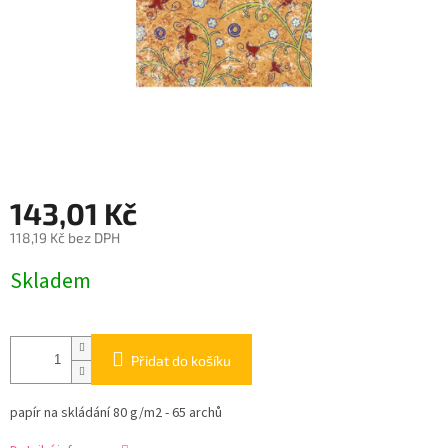
143,01 Kč
118,19 Kč bez DPH
Měrná
Skladem
cena:
Přidat do košíku
papír na skládání 80 g/m2 - 65 archů