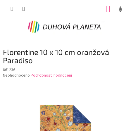
Přejít
NÁKUP
na
obsah
KOŠÍK
Florentine 10 x 10 cm oranžová
Paradiso
861236
Průměrné
Neohodnoceno
Podrobnosti hodnocení
hodnocení
produktu
je
0,0
z
5
hvězdiček.