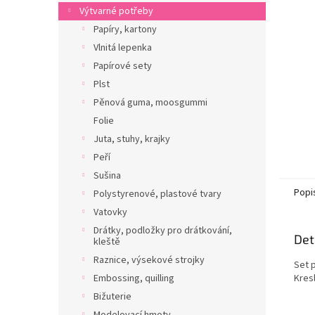
n
Výtvarné potřeby
e
Papíry, kartony
l
Vlnitá lepenka
Papírové sety
Plst
Pěnová guma, moosgummi
Folie
Juta, stuhy, krajky
Peří
Sušina
Popi
Polystyrenové, plastové tvary
Vatovky
Drátky, podložky pro drátkování,
Det
kleště
Raznice, výsekové strojky
Set 
Embossing, quilling
Kresl
Bižuterie