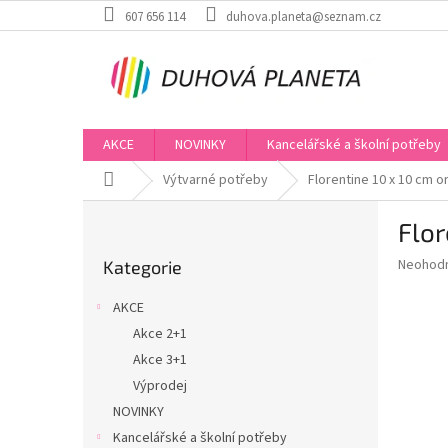
Přejít
607 656 114
duhova.planeta@seznam.cz
na
obsah
AKCE
NOVINKY
Kancelářské a školní potřeby
Domů
Výtvarné potřeby
Florentine 10 x 10 cm 
P
Flor
o
Přeskočit
s
Průměr
Neohod
Kategorie
kategorie
t
hodnoce
r
produkt
AKCE
a
je
Akce 2+1
0,0
n
z
Akce 3+1
n
5
í
Výprodej
hvězdič
p
NOVINKY
a
Kancelářské a školní potřeby