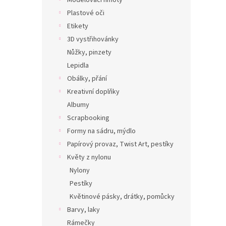
Modelovací hmoty
Plastové oči
Etikety
3D vystřihovánky
Nůžky, pinzety
Lepidla
Obálky, přání
Kreativní doplňky
Albumy
Scrapbooking
Formy na sádru, mýdlo
Papírový provaz, Twist Art, pestíky
Květy z nylonu
Nylony
Pestíky
Květinové pásky, drátky, pomůcky
Barvy, laky
Rámečky