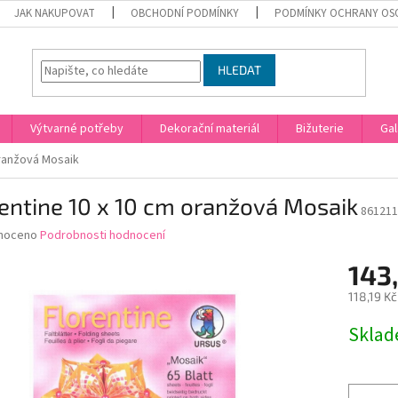
JAK NAKUPOVAT
OBCHODNÍ PODMÍNKY
PODMÍNKY OCHRANY OS
HLEDAT
Výtvarné potřeby
Dekorační materiál
Bižuterie
Gal
oranžová Mosaik
entine 10 x 10 cm oranžová Mosaik
861211
né
noceno
Podrobnosti hodnocení
ní
143,
u
118,19 K
Měrná
Skla
cena:
ek.