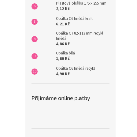
Plastová obálka 175 x 255 mm
2,12 Kč
Obálka C6 hnědá kraft
6,21 Kč
Obálka C7 82x113 mm recykl
hnědá
4,86 Kč
Obálka bílá
1,69 Kč
Obálka C6 hnědá recykl
4,90 Kč
Přijímáme online platby