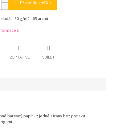
Přidat do košíku
skládání 80 g/m2 - 65 archů
informace
ZEPTAT SE
SDÍLET
nně barevný papír - z jedné strany bez potisku.
origami.