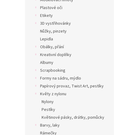
Modelovací hmoty
Plastové oči
Etikety
3D vystřihovánky
Nůžky, pinzety
Lepidla
Obálky, přání
Kreativní doplňky
Albumy
Scrapbooking
Formy na sádru, mýdlo
Papírový provaz, Twist Art, pestíky
Květy z nylonu
Nylony
Pestíky
Květinové pásky, drátky, pomůcky
Barvy, laky
Rámečky