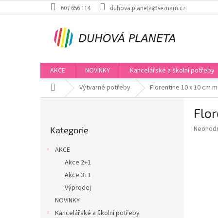
Přejít
607 656 114
duhova.planeta@seznam.cz
na
obsah
AKCE
NOVINKY
Kancelářské a školní potřeby
Domů
Výtvarné potřeby
Florentine 10 x 10 cm 
P
Flor
o
Přeskočit
s
Průměr
Neohod
Kategorie
kategorie
t
hodnoce
r
produkt
AKCE
a
je
Akce 2+1
0,0
n
z
Akce 3+1
n
5
í
Výprodej
hvězdič
p
NOVINKY
a
Kancelářské a školní potřeby