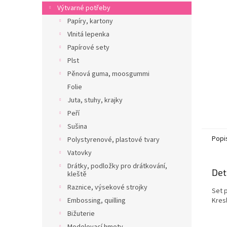
n
Výtvarné potřeby
e
Papíry, kartony
l
Vlnitá lepenka
Papírové sety
Plst
Pěnová guma, moosgummi
Folie
Juta, stuhy, krajky
Peří
Sušina
Popi
Polystyrenové, plastové tvary
Vatovky
Drátky, podložky pro drátkování,
Det
kleště
Raznice, výsekové strojky
Set p
Embossing, quilling
Kresl
Bižuterie