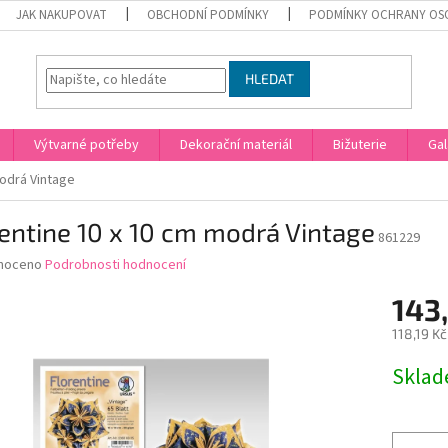
JAK NAKUPOVAT
OBCHODNÍ PODMÍNKY
PODMÍNKY OCHRANY OS
HLEDAT
Výtvarné potřeby
Dekorační materiál
Bižuterie
Gal
modrá Vintage
entine 10 x 10 cm modrá Vintage
861229
né
noceno
Podrobnosti hodnocení
ní
143,
u
118,19 K
Měrná
Skla
cena:
ek.