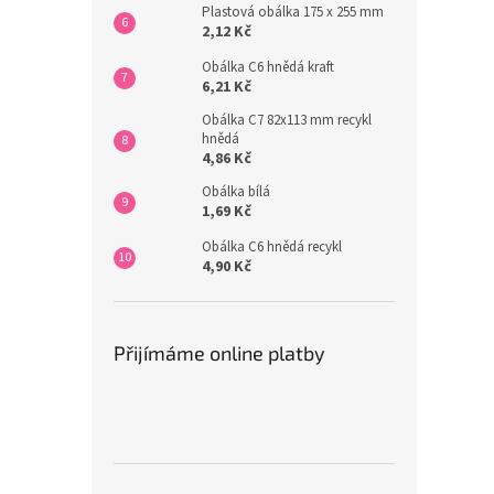
Plastová obálka 175 x 255 mm
2,12 Kč
Obálka C6 hnědá kraft
6,21 Kč
Obálka C7 82x113 mm recykl
hnědá
4,86 Kč
Obálka bílá
1,69 Kč
Obálka C6 hnědá recykl
4,90 Kč
Přijímáme online platby