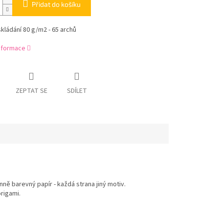
Přidat do košíku
skládání 80 g/m2 - 65 archů
informace
ZEPTAT SE
SDÍLET
nně barevný papír - každá strana jiný motiv.
origami.