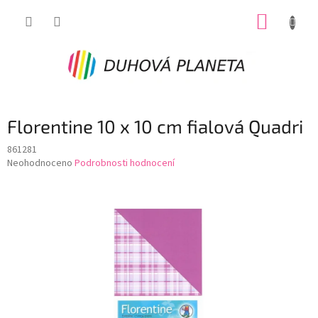
Přejít
NÁKUP
na
obsah
KOŠÍK
Florentine 10 x 10 cm fialová Quadri
861281
Průměrné
Neohodnoceno
Podrobnosti hodnocení
hodnocení
produktu
je
0,0
z
5
hvězdiček.