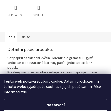
ZEPTAT SE
SDÍLET
Popis
Diskuze
Detailní popis produktu
Set papírů na skládání květin Florentine o gramáži 80 g/m².
Jedná se o oboustranně barevný papír - jedna strana bez
potisku.
Kreslený návod na výrobu květin je přiložen. Papíry je možné
využít i na výrobu origami.
Tento web používá soubory cookie. Dalším procházením
tohoto webu vyjadřujete souhlas s jejich používáním.. Více
informací
zde
.
Z
á
Nastavení
Vytvořil Shoptet
p