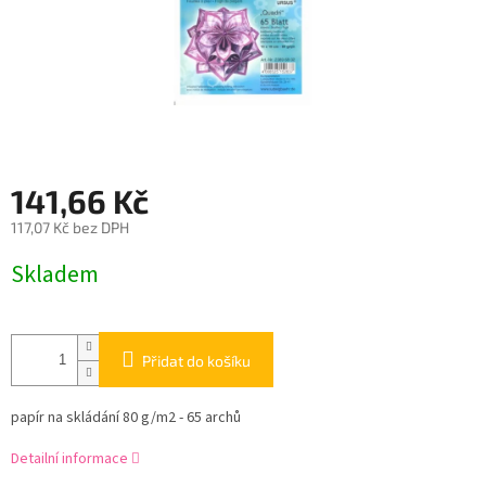
141,66 Kč
117,07 Kč bez DPH
Měrná
Skladem
cena:
Přidat do košíku
papír na skládání 80 g/m2 - 65 archů
Detailní informace