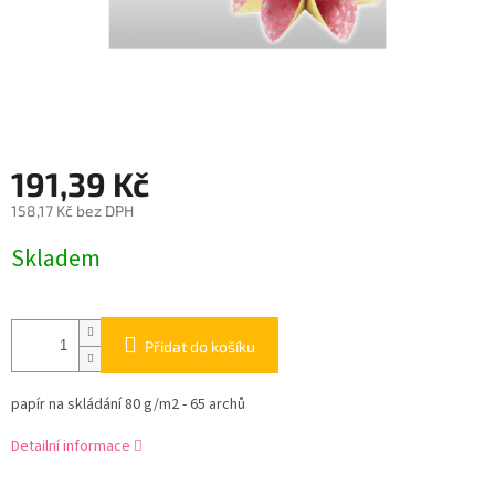
191,39 Kč
158,17 Kč bez DPH
Měrná
Skladem
cena:
Přidat do košíku
papír na skládání 80 g/m2 - 65 archů
Detailní informace