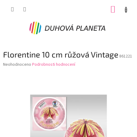
Přejít
NÁKUP
na
obsah
KOŠÍK
Florentine 10 cm růžová Vintage
861221
Průměrné
Neohodnoceno
Podrobnosti hodnocení
hodnocení
produktu
je
0,0
z
5
hvězdiček.