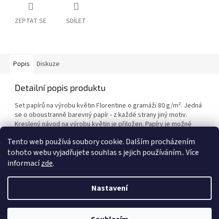
ZEPTAT SE
SDÍLET
Popis
Diskuze
Detailní popis produktu
Set papírů na výrobu květin Florentine o gramáži 80 g/
m²
. Jedná
se o oboustranně barevný papír - z každé strany jiný motiv.
Kreslený návod na výrobu květin je přiložen. Papíry je možné
využít i na výrobu origami.
Tento web používá soubory cookie. Dalším procházením
tohoto webu vyjadřujete souhlas s jejich používáním.. Více
informací
zde
.
Z
á
Nastavení
Vytvořil Shoptet
p
a
t