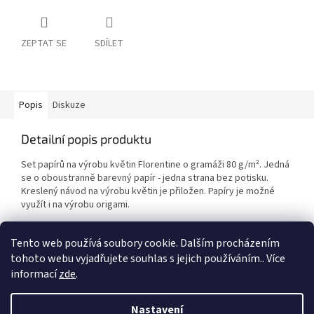
ZEPTAT SE
SDÍLET
Popis
Diskuze
Detailní popis produktu
Set papírů na výrobu květin Florentine o gramáži 80 g/
m²
. Jedná
se o oboustranně barevný papír - jedna strana bez potisku.
Kreslený návod na výrobu květin je přiložen. Papíry je možné
využít i na výrobu origami.
Tento web používá soubory cookie. Dalším procházením
tohoto webu vyjadřujete souhlas s jejich používáním.. Více
informací
zde
.
Z
á
Nastavení
Vytvořil Shoptet