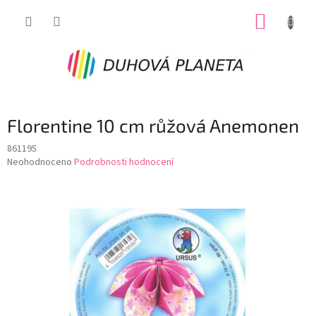
Přejít
NÁKUP
na
obsah
KOŠÍK
Florentine 10 cm růžová Anemonen
861195
Průměrné
Neohodnoceno
Podrobnosti hodnocení
hodnocení
produktu
je
0,0
z
5
hvězdiček.