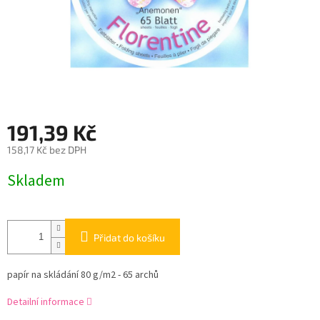
191,39 Kč
158,17 Kč bez DPH
Měrná
Skladem
cena:
Přidat do košíku
papír na skládání 80 g/m2 - 65 archů
Detailní informace