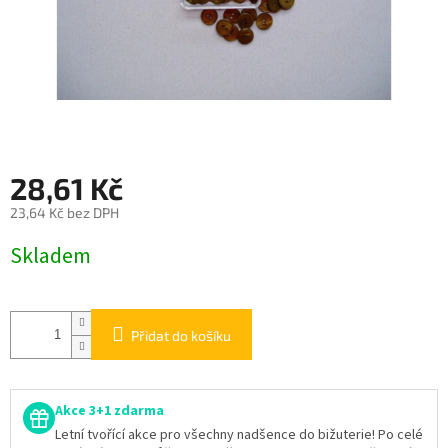
28,61 Kč
23,64 Kč bez DPH
Měrná
Skladem
cena:
Přidat do košíku
Akce 3+1 zdarma
Letní tvořící akce pro všechny nadšence do bižuterie! Po celé