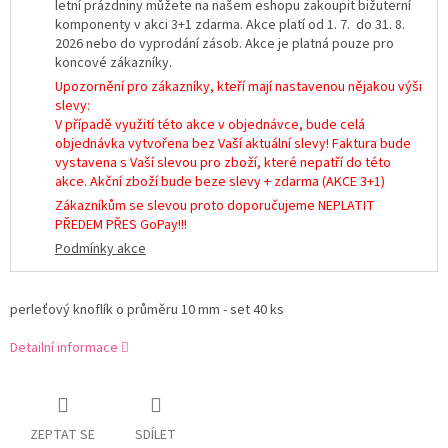
letní prázdniny můžete na našem eshopu zakoupit bižuterní
komponenty v akci 3+1 zdarma. Akce platí od 1. 7. do 31. 8.
2026 nebo do vyprodání zásob. Akce je platná pouze pro
koncové zákazníky.
Upozornění pro zákazníky, kteří mají nastavenou nějakou výši
slevy:
V případě využití této akce v objednávce, bude celá
objednávka vytvořena bez Vaší aktuální slevy! Faktura bude
vystavena s Vaší slevou pro zboží, které nepatří do této
akce. Akční zboží bude beze slevy + zdarma (AKCE 3+1)
Zákazníkům se slevou proto doporučujeme NEPLATIT
PŘEDEM PŘES GoPay!!!
Podmínky akce
perleťový knoflík o průměru 10 mm - set 40 ks
Detailní informace
ZEPTAT SE
SDÍLET