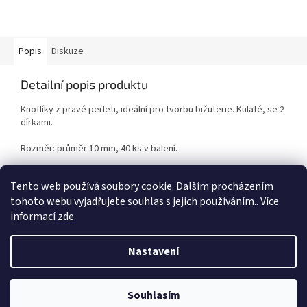
Popis
Diskuze
Detailní popis produktu
Knoflíky z pravé perleti, ideální pro tvorbu bižuterie. Kulaté, se 2
dírkami.
Rozměr: průměr 10 mm, 40 ks v balení.
Pouze do vyprodání zásob.
Tento web používá soubory cookie. Dalším procházením
tohoto webu vyjadřujete souhlas s jejich používáním.. Více
informací
zde
.
Z
á
Nastavení
Vytvořil Shoptet
p
a
t
Souhlasím
Copyright 2026
Duhová planeta
. Všechna práva vyhrazena.
í
VÍTEJTE NA NAŠEM NOVÉM ESHOPU