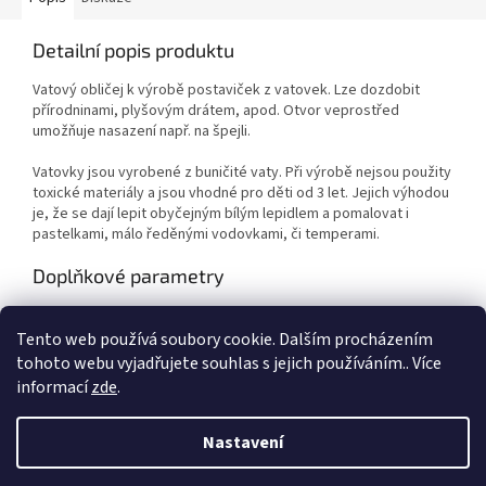
Detailní popis produktu
Vatový obličej k výrobě postaviček z vatovek. Lze dozdobit
přírodninami, plyšovým drátem, apod. Otvor veprostřed
umožňuje nasazení např. na špejli.
Vatovky jsou vyrobené z buničité vaty. Při výrobě nejsou použity
toxické materiály a jsou vhodné pro děti od 3 let. Jejich výhodou
je, že se dají lepit obyčejným bílým lepidlem a pomalovat i
pastelkami, málo ředěnými vodovkami, či temperami.
Doplňkové parametry
Kategorie
:
Výtvarné potřeby
Tento web používá soubory cookie. Dalším procházením
EAN
:
Zvolte variantu
tohoto webu vyjadřujete souhlas s jejich používáním.. Více
informací
zde
.
Z
á
Nastavení
Vytvořil Shoptet
p
a