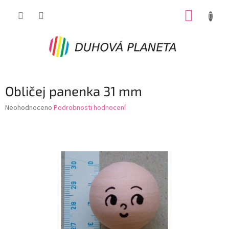
Přejít
NÁKUP
na
obsah
KOŠÍK
Obličej panenka 31 mm
Průměrné
Neohodnoceno
Podrobnosti hodnocení
hodnocení
produktu
je
0,0
z
5
hvězdiček.