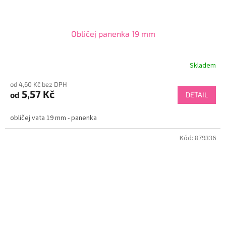
Obličej panenka 19 mm
Skladem
od 4,60 Kč bez DPH
5,57 Kč
od
DETAIL
obličej vata 19 mm - panenka
Kód:
879336