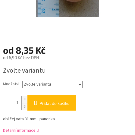
od
8,35 Kč
od
6,90 Kč
bez DPH
Měrná
Zvolte variantu
cena:
Množství
Přidat do košíku
obličej vata 31 mm - panenka
Detailní informace