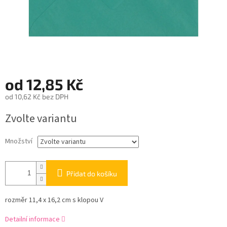
od
12,85 Kč
od
10,62 Kč
bez DPH
Měrná
Zvolte variantu
cena:
Množství
Přidat do košíku
rozměr 11,4 x 16,2 cm s klopou V
Detailní informace