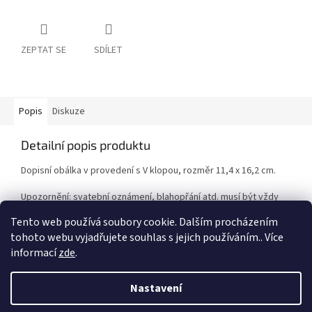
ZEPTAT SE
SDÍLET
Popis
Diskuze
Detailní popis produktu
Dopisní obálka v provedení s V klopou, rozměr 11,4 x 16,2 cm.
Upozornění: svatební oznámení, blahopřání atd. musí být vždy
minimálně o 4 mm menší než je rozměr obálky!
Tento web používá soubory cookie. Dalším procházením
tohoto webu vyjadřujete souhlas s jejich používáním.. Více
informací
zde
.
Z
á
Nastavení
Vytvořil Shoptet
p
a