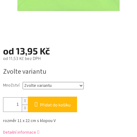
od
13,95 Kč
od
11,53 Kč
bez DPH
Měrná
Zvolte variantu
cena:
Množství
Přidat do košíku
rozměr 11 x 22 cm s klopou V
Detailní informace