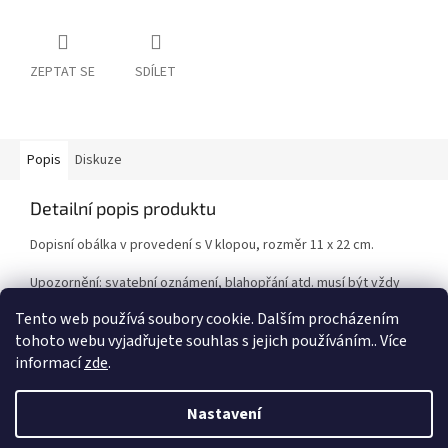
ZEPTAT SE
SDÍLET
Popis
Diskuze
Detailní popis produktu
Dopisní obálka v provedení s V klopou, rozměr 11 x 22 cm.
Upozornění: svatební oznámení, blahopřání atd. musí být vždy
minimálně o 4 mm menší než je rozměr obálky!
Tento web používá soubory cookie. Dalším procházením
tohoto webu vyjadřujete souhlas s jejich používáním.. Více
informací
zde
.
Z
á
Nastavení
Vytvořil Shoptet
p
a