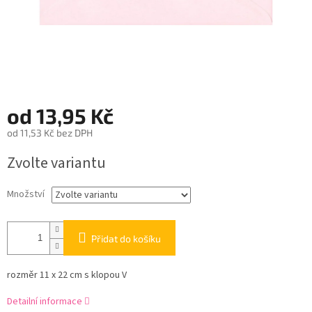
od
13,95 Kč
od
11,53 Kč
bez DPH
Měrná
Zvolte variantu
cena:
Množství
Přidat do košíku
rozměr 11 x 22 cm s klopou V
Detailní informace