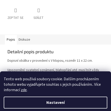
ZEPTAT SE
SDÍLET
Popis
Diskuze
Detailní popis produktu
Dopisní obálka v provedení s V klopou, rozměr 11 x 22 cm.
Upozornění: svatební oznámení, blahopřání atd. musí být vždy
minimálně o 4 mm menší než je rozměr obálky!
Tento web používá soubory cookie. Dalším procházením
tohoto webu vyjadřujete souhlas s jejich používáním.. Více
informací
zde
.
Z
á
Nastavení
Vytvořil Shoptet
p
a