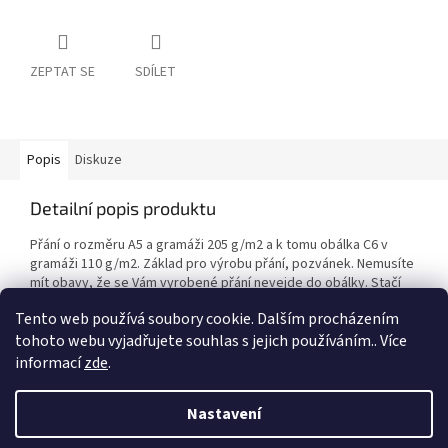
ZEPTAT SE
SDÍLET
Popis
Diskuze
Detailní popis produktu
Přání o rozměru A5 a gramáži 205 g/m2 a k tomu obálka C6 v
gramáži 110 g/m2. Základ pro výrobu přání, pozvánek. Nemusíte
mít obavy, že se Vám vyrobené přání nevejde do obálky. Stačí
jenom dozdobit.
Tento web používá soubory cookie. Dalším procházením
tohoto webu vyjadřujete souhlas s jejich používáním.. Více
informací
zde
.
Z
á
Nastavení
Vytvořil Shoptet
p
a