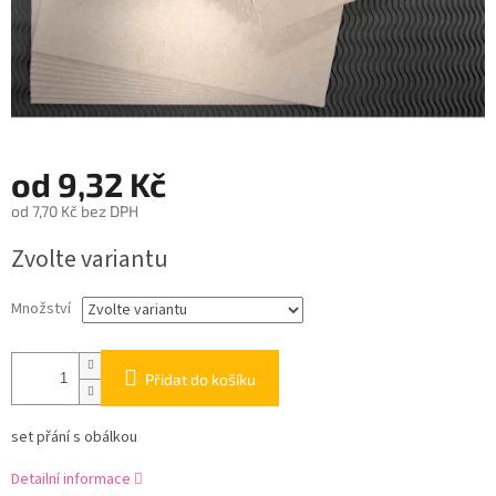
od
9,32 Kč
od
7,70 Kč
bez DPH
Měrná
Zvolte variantu
cena:
Množství
Přidat do košíku
set přání s obálkou
Detailní informace