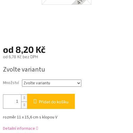
od
8,20 Kč
od
6,78 Kč
bez DPH
Měrná
Zvolte variantu
cena:
Množství
Přidat do košíku
rozměr 11 x 15,6 cm s klopou V
Detailní informace