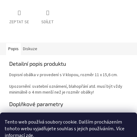
ZEPTAT SE
SDÍLET
Popis
Diskuze
Detailní popis produktu
Dopisní obálka v provedení s V klopou, rozměr 11 x 15,6 cm.
Upozornění: svatební oznámení, blahopřání atd. musí být vždy
minimálně o 4 mm menší než je rozměr obálky!
Doplňkové parametry
Kategorie
:
Kancelářské a školní potřeby
Tento web používá soubory cookie. Dalším procházením
EAN
:
Zvolte variantu
tohoto webu vyjadřujete souhlas s jejich používáním.. Více
informací
zde
.