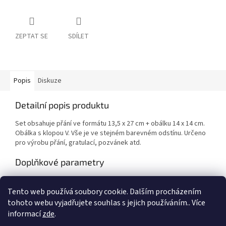
ZEPTAT SE
SDÍLET
Popis
Diskuze
Detailní popis produktu
Set obsahuje přání ve formátu 13,5 x 27 cm + obálku 14 x 14 cm.
Obálka s klopou V. Vše je ve stejném barevném odstínu. Určeno
pro výrobu přání, gratulací, pozvánek atd.
Doplňkové parametry
Kategorie
:
Výtvarné potřeby
Tento web používá soubory cookie. Dalším procházením
EAN
:
Zvolte variantu
tohoto webu vyjadřujete souhlas s jejich používáním.. Více
informací
zde
.
Z