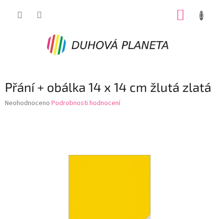
Přejít
NÁKUP
na
obsah
KOŠÍK
Přání + obálka 14 x 14 cm žlutá zlatá
Průměrné
Neohodnoceno
Podrobnosti hodnocení
hodnocení
produktu
je
0,0
z
5
hvězdiček.