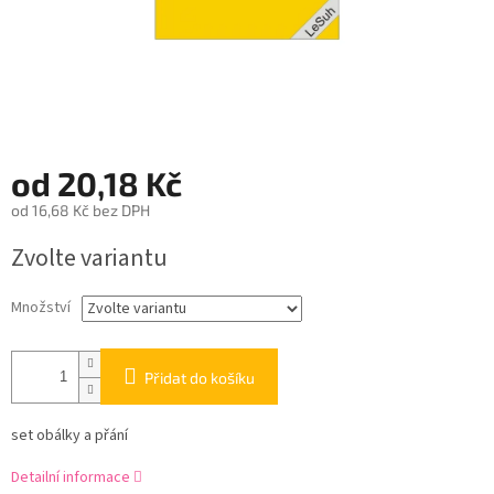
od
20,18 Kč
od
16,68 Kč
bez DPH
Měrná
Zvolte variantu
cena:
Množství
Přidat do košíku
set obálky a přání
Detailní informace