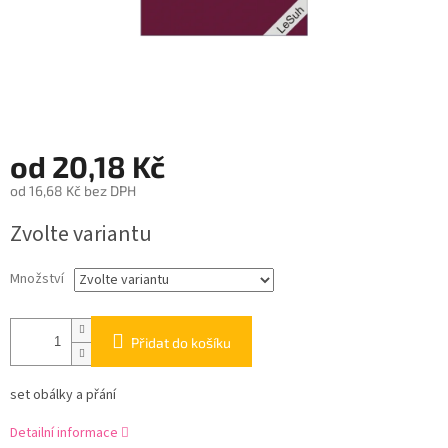
od
20,18 Kč
od
16,68 Kč
bez DPH
Měrná
Zvolte variantu
cena:
Množství
Přidat do košíku
set obálky a přání
Detailní informace