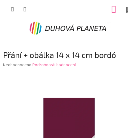
Přejít
NÁKUP
na
obsah
KOŠÍK
Přání + obálka 14 x 14 cm bordó
Průměrné
Neohodnoceno
Podrobnosti hodnocení
hodnocení
produktu
je
0,0
z
5
hvězdiček.