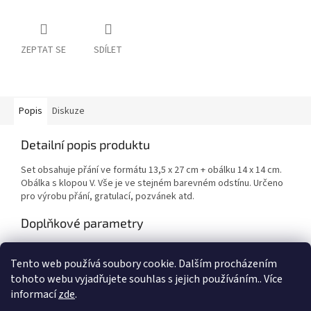
ZEPTAT SE
SDÍLET
Popis
Diskuze
Detailní popis produktu
Set obsahuje přání ve formátu 13,5 x 27 cm + obálku 14 x 14 cm.
Obálka s klopou V. Vše je ve stejném barevném odstínu. Určeno
pro výrobu přání, gratulací, pozvánek atd.
Doplňkové parametry
Kategorie
:
Výtvarné potřeby
Tento web používá soubory cookie. Dalším procházením
EAN
:
Zvolte variantu
tohoto webu vyjadřujete souhlas s jejich používáním.. Více
informací
zde
.
Z