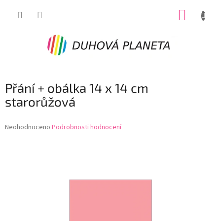
Přejít
NÁKUP
na
obsah
KOŠÍK
Přání + obálka 14 x 14 cm
starorůžová
Průměrné
Neohodnoceno
Podrobnosti hodnocení
hodnocení
produktu
je
0,0
z
5
hvězdiček.