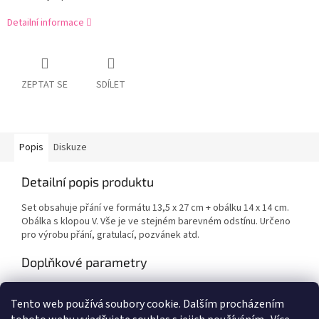
Detailní informace
ZEPTAT SE
SDÍLET
Popis
Diskuze
Detailní popis produktu
Set obsahuje přání ve formátu 13,5 x 27 cm + obálku 14 x 14 cm.
Obálka s klopou V. Vše je ve stejném barevném odstínu. Určeno
pro výrobu přání, gratulací, pozvánek atd.
Doplňkové parametry
Kategorie
:
Výtvarné potřeby
Tento web používá soubory cookie. Dalším procházením
EAN
:
Zvolte variantu