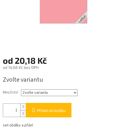
od
20,18 Kč
od
16,68 Kč
bez DPH
Měrná
Zvolte variantu
cena:
Množství
Přidat do košíku
set obálky a přání