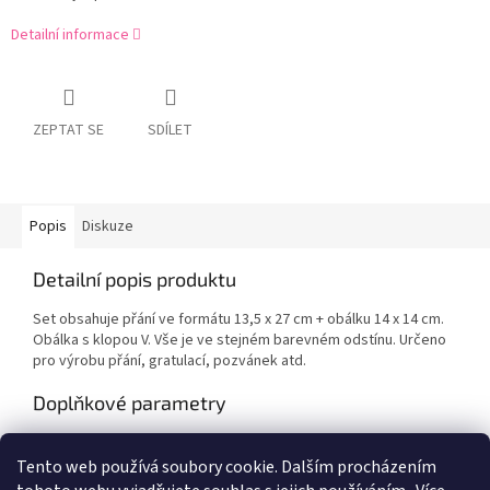
Detailní informace
ZEPTAT SE
SDÍLET
Popis
Diskuze
Detailní popis produktu
Set obsahuje přání ve formátu 13,5 x 27 cm + obálku 14 x 14 cm.
Obálka s klopou V. Vše je ve stejném barevném odstínu. Určeno
pro výrobu přání, gratulací, pozvánek atd.
Doplňkové parametry
Kategorie
:
Výtvarné potřeby
Tento web používá soubory cookie. Dalším procházením
EAN
:
Zvolte variantu