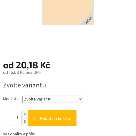
od
20,18 Kč
od
16,68 Kč
bez DPH
Měrná
Zvolte variantu
cena:
Množství
Přidat do košíku
set obálky a přání