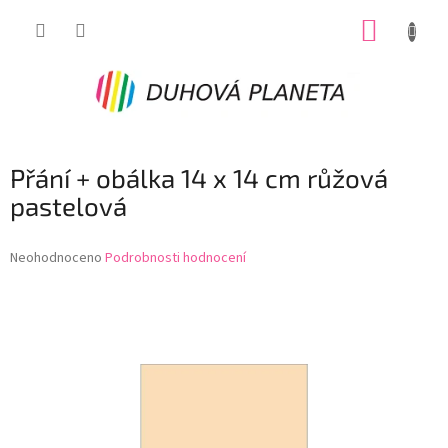
Přejít
NÁKUP
na
obsah
KOŠÍK
Přání + obálka 14 x 14 cm růžová
pastelová
Průměrné
Neohodnoceno
Podrobnosti hodnocení
hodnocení
produktu
je
0,0
z
5
hvězdiček.