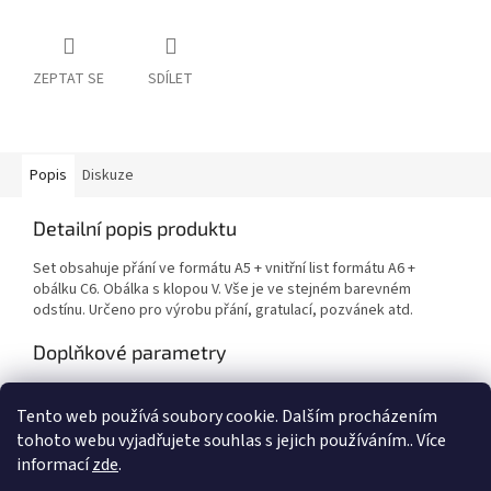
ZEPTAT SE
SDÍLET
Popis
Diskuze
Detailní popis produktu
Set obsahuje přání ve formátu A5 + vnitřní list formátu A6 +
obálku C6. Obálka s klopou V. Vše je ve stejném barevném
odstínu. Určeno pro výrobu přání, gratulací, pozvánek atd.
Doplňkové parametry
Kategorie
:
Výtvarné potřeby
Tento web používá soubory cookie. Dalším procházením
EAN
:
Zvolte variantu
tohoto webu vyjadřujete souhlas s jejich používáním.. Více
informací
zde
.
Z