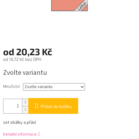
od
20,23 Kč
od
16,72 Kč
bez DPH
Měrná
Zvolte variantu
cena:
Množství
Přidat do košíku
set obálky a přání
Detailní informace