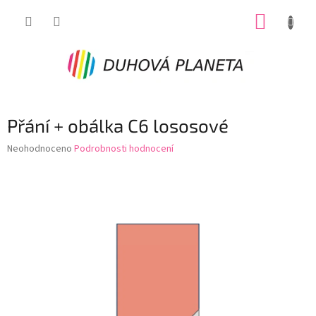
Přejít
NÁKUP
na
obsah
KOŠÍK
Přání + obálka C6 lososové
Průměrné
Neohodnoceno
Podrobnosti hodnocení
hodnocení
produktu
je
0,0
z
5
hvězdiček.