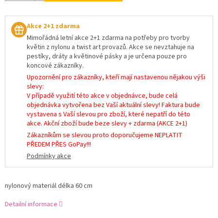
Akce 2+1 zdarma
Mimořádná letní akce 2+1 zdarma na potřeby pro tvorby
květin z nylonu a twist art provazů. Akce se nevztahuje na
pestíky, dráty a květinové pásky a je určena pouze pro
koncové zákazníky.
Upozornění pro zákazníky, kteří mají nastavenou nějakou výši
slevy:
V případě využití této akce v objednávce, bude celá
objednávka vytvořena bez Vaší aktuální slevy! Faktura bude
vystavena s Vaší slevou pro zboží, které nepatří do této
akce. Akční zboží bude beze slevy + zdarma (AKCE 2+1)
Zákazníkům se slevou proto doporučujeme NEPLATIT
PŘEDEM PŘES GoPay!!!
Podmínky akce
nylonový materiál délka 60 cm
Detailní informace