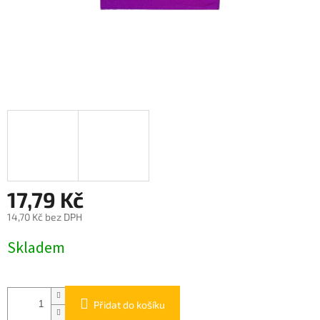
17,79 Kč
14,70 Kč bez DPH
Měrná
Skladem
cena:
Přidat do košíku