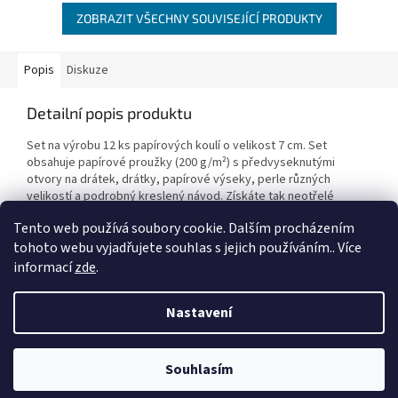
ZOBRAZIT VŠECHNY SOUVISEJÍCÍ PRODUKTY
Popis
Diskuze
Detailní popis produktu
Set na výrobu 12 ks papírových koulí o velikost 7 cm. Set
obsahuje papírové proužky (200 g/m²) s předvyseknutými
otvory na drátek, drátky, papírové výseky, perle různých
velikostí a podrobný kreslený návod. Získáte tak neotřelé
dekorace na celý rok!
Tento web používá soubory cookie. Dalším procházením
tohoto webu vyjadřujete souhlas s jejich používáním.. Více
informací
zde
.
Z
á
Nastavení
Vytvořil Shoptet
p
a
t
Souhlasím
Copyright 2026
Duhová planeta
. Všechna práva vyhrazena.
í
VÍTEJTE NA NAŠEM NOVÉM ESHOPU