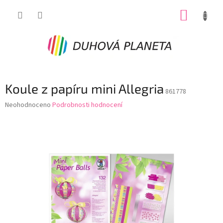
Přejít
NÁKUP
na
obsah
KOŠÍK
Koule z papíru mini Allegria
861778
Průměrné
Neohodnoceno
Podrobnosti hodnocení
hodnocení
produktu
je
0,0
z
5
hvězdiček.