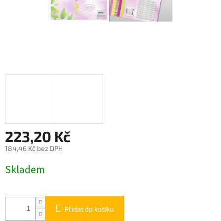
223,20 Kč
184,46 Kč bez DPH
Měrná
Skladem
cena:
Přidat do košíku