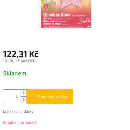
122,31 Kč
101,08 Kč bez DPH
Měrná
Skladem
cena:
Přidat do košíku
krabička na dárky
Detailní informace