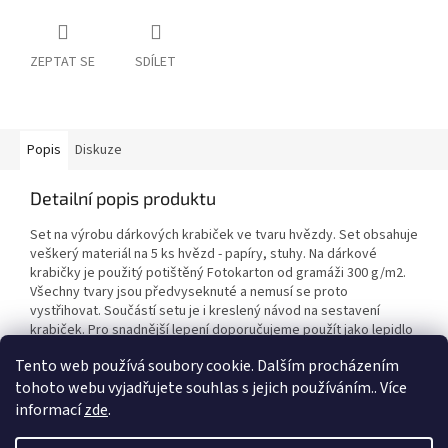
ZEPTAT SE
SDÍLET
Popis
Diskuze
Detailní popis produktu
Set na výrobu dárkových krabiček ve tvaru hvězdy. Set obsahuje
veškerý materiál na 5 ks hvězd - papíry, stuhy. Na dárkové
krabičky je použitý potištěný Fotokarton od gramáži 300 g/m2.
Všechny tvary jsou předvyseknuté a nemusí se proto
vystřihovat. Součástí setu je i kreslený návod na sestavení
krabiček. Pro snadnější lepení doporučujeme použít jako lepidlo
Oboustrannou lepicí pásku - skl.č. 893777.
Tento web používá soubory cookie. Dalším procházením
tohoto webu vyjadřujete souhlas s jejich používáním.. Více
informací
zde
.
Z