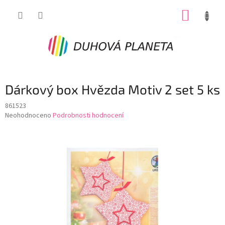
Přejít
NÁKUP
na
obsah
KOŠÍK
Dárkový box Hvězda Motiv 2 set 5 ks
861523
Průměrné
Neohodnoceno
Podrobnosti hodnocení
hodnocení
produktu
je
0,0
z
5
hvězdiček.